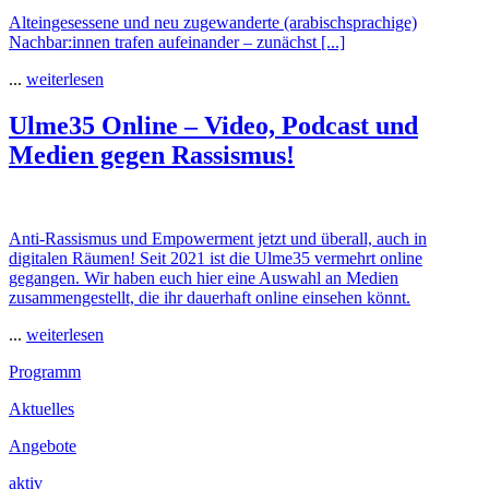
Alteingesessene und neu zugewanderte (arabischsprachige)
Nachbar:innen trafen aufeinander – zunächst [...]
...
weiterlesen
Ulme35 Online – Video, Podcast und
Medien gegen Rassismus!
Anti-Rassismus und Empowerment jetzt und überall, auch in
digitalen Räumen! Seit 2021 ist die Ulme35 vermehrt online
gegangen. Wir haben euch hier eine Auswahl an Medien
zusammengestellt, die ihr dauerhaft online einsehen könnt.
...
weiterlesen
Footer
Programm
Inhalt
Aktuelles
Angebote
aktiv