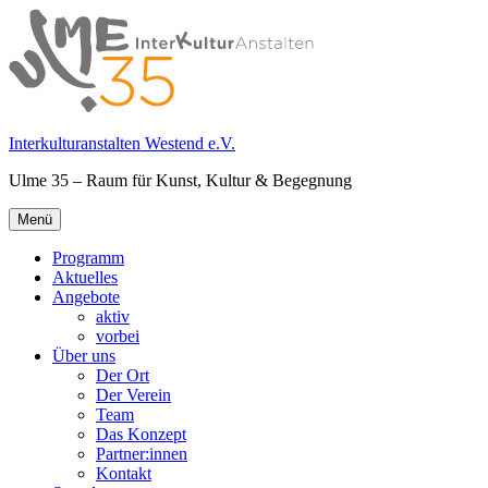
Springe
zum
Inhalt
Interkulturanstalten Westend e.V.
Ulme 35 – Raum für Kunst, Kultur & Begegnung
Primäres
Menü
Menü
Programm
Aktuelles
Angebote
aktiv
vorbei
Über uns
Der Ort
Der Verein
Team
Das Konzept
Partner:innen
Kontakt