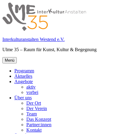
Springe
zum
Inhalt
Interkulturanstalten Westend e.V.
Ulme 35 – Raum für Kunst, Kultur & Begegnung
Primäres
Menü
Menü
Programm
Aktuelles
Angebote
aktiv
vorbei
Über uns
Der Ort
Der Verein
Team
Das Konzept
Partner:innen
Kontakt