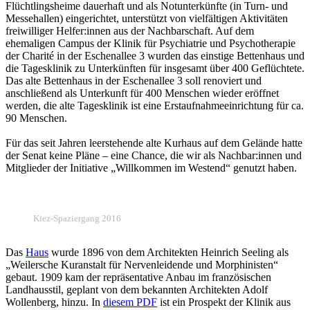
Flüchtlingsheime dauerhaft und als Notunterkünfte (in Turn- und
Messehallen) eingerichtet, unterstützt von vielfältigen Aktivitäten
freiwilliger Helfer:innen aus der Nachbarschaft. Auf dem
ehemaligen Campus der Klinik für Psychiatrie und Psychotherapie
der Charité in der Eschenallee 3 wurden das einstige Bettenhaus und
die Tagesklinik zu Unterkünften für insgesamt über 400 Geflüchtete.
Das alte Bettenhaus in der Eschenallee 3 soll renoviert und
anschließend als Unterkunft für 400 Menschen wieder eröffnet
werden, die alte Tagesklinik ist eine Erstaufnahmeeinrichtung für ca.
90 Menschen.
Für das seit Jahren leerstehende alte Kurhaus auf dem Gelände hatte
der Senat keine Pläne – eine Chance, die wir als Nachbar:innen und
Mitglieder der Initiative „Willkommen im Westend“ genutzt haben.
Kiez-Spaziergang 2016
Das
Haus
wurde 1896 von dem Architekten Heinrich Seeling als
„Weilersche Kuranstalt für Nervenleidende und Morphinisten“
gebaut. 1909 kam der repräsentative Anbau im französischen
Landhausstil, geplant von dem bekannten Architekten Adolf
Wollenberg, hinzu. In
diesem PDF
ist ein Prospekt der Klinik aus