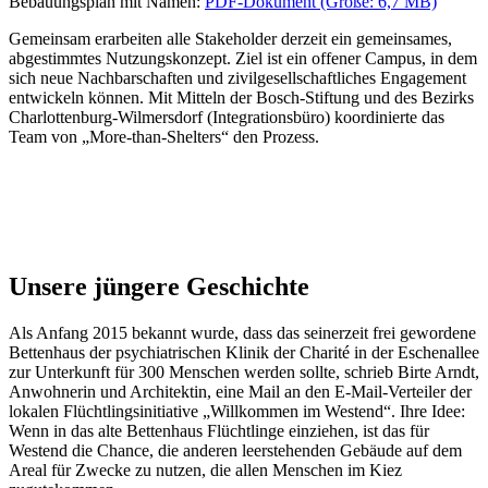
Bebauungsplan mit Namen:
PDF-Dokument (Größe: 6,7 MB)
Gemeinsam erarbeiten alle Stakeholder derzeit ein gemeinsames,
abgestimmtes Nutzungskonzept. Ziel ist ein offener Campus, in dem
sich neue Nachbarschaften und zivilgesellschaftliches Engagement
entwickeln können. Mit Mitteln der Bosch-Stiftung und des Bezirks
Charlottenburg-Wilmersdorf (Integrationsbüro) koordinierte das
Team von „More-than-Shelters“ den Prozess.
Unsere jüngere Geschichte
Als Anfang 2015 bekannt wurde, dass das seinerzeit frei gewordene
Bettenhaus der psychiatrischen Klinik der Charité in der Eschenallee
zur Unterkunft für 300 Menschen werden sollte, schrieb Birte Arndt,
Anwohnerin und Architektin, eine Mail an den E-Mail-Verteiler der
lokalen Flüchtlingsinitiative „Willkommen im Westend“. Ihre Idee:
Wenn in das alte Bettenhaus Flüchtlinge einziehen, ist das für
Westend die Chance, die anderen leerstehenden Gebäude auf dem
Areal für Zwecke zu nutzen, die allen Menschen im Kiez