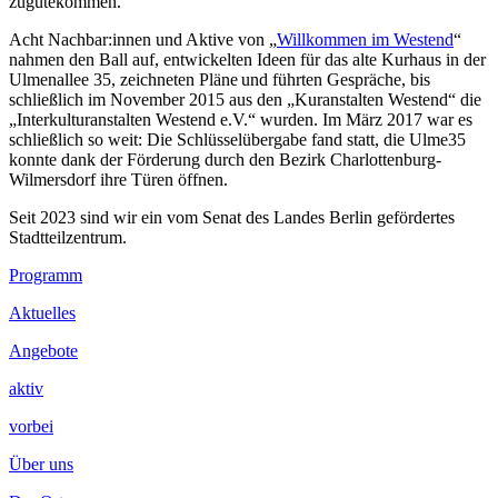
zugutekommen.
Acht Nachbar:innen und Aktive von „
Willkommen im Westend
“
nahmen den Ball auf, entwickelten Ideen für das alte Kurhaus in der
Ulmenallee 35, zeichneten Pläne und führten Gespräche, bis
schließlich im November 2015 aus den „Kuranstalten Westend“ die
„Interkulturanstalten Westend e.V.“ wurden. Im März 2017 war es
schließlich so weit: Die Schlüsselübergabe fand statt, die Ulme35
konnte dank der Förderung durch den Bezirk Charlottenburg-
Wilmersdorf ihre Türen öffnen.
Seit 2023 sind wir ein vom Senat des Landes Berlin gefördertes
Stadtteilzentrum.
Footer
Programm
Inhalt
Aktuelles
Angebote
aktiv
vorbei
Über uns