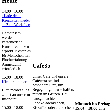
Heute
14:00 - 16:00
»Lade deine
Kreativität wieder
auf!« – Workshop
Gemeinsam
werden
verschiedene
Kunst-Techniken
erprobt. Kostenlos
für Menschen mit
Fluchterfahrung.
Anmeldung
Café35
erforderlich.
Unser Café und unsere
15:00 - 18:00
Caféterrasse sind
Kleiderkammer
besondere Orte, um
Begegnungen zu schaffen,
Bitte meldet euch
mitten im Grünen. Bei
zuerst an unserem
hausgemachtem
Infopoint
Schokoladenkuchen,
Mittwoch bis Freitag
15:00 - 18:00
Eiskaffee oder arabischem
15:00 – 18:00 Uhr