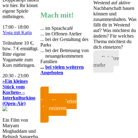
Westend auf aktive
wir hier. Ihr könnt
Nachbarschaft bauen
eigene Spiele
Mach mit!
können und
mitbringen.
zusammenhalten. Was
fällt dir in Westend
17:00 - 18:00
... im Sprachcafé
auf? Was möchtest du
Yoga mit Katja
... im Offenen Atelier
ändern? Für welches
... bei der Gestaltung des
Thema möchtest du
Teilnahme 10 €,
Parks
dich einsetzen?
bzw. 7 € ermäßigt.
... bei der Betreuung von
Bitte eigene
...
neuangekommenen
Erfahre
Yogamatte zum
Familien
mehr
Kurs mitbringen.
...
bei vielen weiteren
Angeboten
20:30 - 23:00
»Ein kleines
Stück vom
Kuchen« –
Interkulturkino
Jetzt Newsletter
(Open-Air)
abonnieren
Ein Film von
Maryam
Moghaddam und
Behtash Sanaeeha.