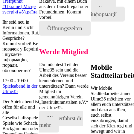
Treffpunkt
Baklava, mit einem Buch
#Ukraine | Місце
aus dem Tauschregal oder
Більше
зустрічі #Україна
Freund:innen. Kommt
інформації
vorbei!
Ihr seid neu in
Berlin und sucht
Öffnungszeiten
Informationen, Rat,
Gespräche?
Kommt vorbei! Ви
новачок у Берліні
Werde Mitglied
і шукаєте
інформацію,
Du möchtest Teil der
поради,
Mobile
Ulme35 sein und die
обговорення?
Stadtteilarbei
Arbeit des Vereins besser
17:00 - 19:00
kennenlernen und
Spieleabend in der
unterstützen? Dann werde
Wir Mobile
Ulme35
Mitglied im
Stadtteilarbeiter:innen
gemeinnützigen Verein
Ulme35 möchten vor
Der Spieleabend ist
„Interkulturanstalten e.V.“
allem euch unterstütze
offen für alle und
der Ulme35.
und dazu anstiften,
alle
euch selbst
Gesellschaftsspiele.
Hier erfährst du
einzubringen, damit
Spiele wie Schach,
mehr
sich der Kiez regt und
Backgammon oder
bewegt und wir in
Doppelkopf haben