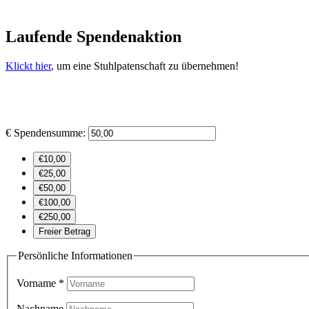
Laufende Spendenaktion
Klickt hier
, um eine Stuhlpatenschaft zu übernehmen!
€
Spendensumme:
€10,00
€25,00
€50,00
€100,00
€250,00
Freier Betrag
Persönliche Informationen
Vorname
*
Nachname