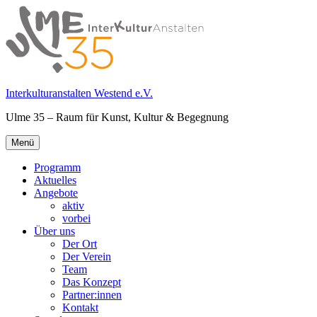
Springe
zum
Inhalt
Interkulturanstalten Westend e.V.
Ulme 35 – Raum für Kunst, Kultur & Begegnung
Primäres
Menü
Menü
Programm
Aktuelles
Angebote
aktiv
vorbei
Über uns
Der Ort
Der Verein
Team
Das Konzept
Partner:innen
Kontakt