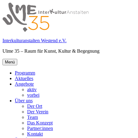
Springe
zum
Inhalt
Interkulturanstalten Westend e.V.
Ulme 35 – Raum für Kunst, Kultur & Begegnung
Primäres
Menü
Menü
Programm
Aktuelles
Angebote
aktiv
vorbei
Über uns
Der Ort
Der Verein
Team
Das Konzept
Partner:innen
Kontakt