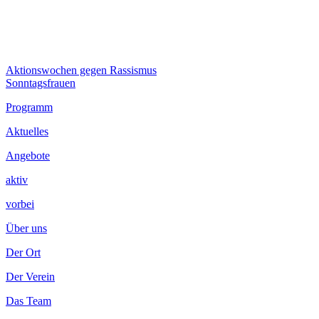
Beitragsnavigation
Vorheriger
Aktionswochen gegen Rassismus
Beitrag:
Nächster
Sonntagsfrauen
Beitrag
Footer
Programm
Inhalt
Aktuelles
Angebote
aktiv
vorbei
Über uns
Der Ort
Der Verein
Das Team