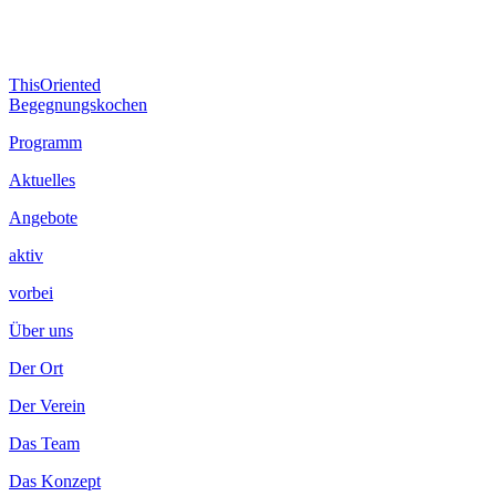
Beitragsnavigation
Vorheriger
ThisOriented
Beitrag:
Nächster
Begegnungskochen
Beitrag
Footer
Programm
Inhalt
Aktuelles
Angebote
aktiv
vorbei
Über uns
Der Ort
Der Verein
Das Team
Das Konzept