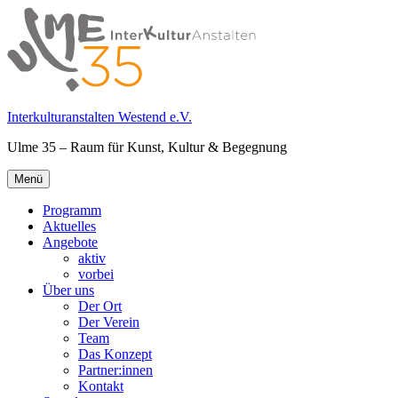
Springe
zum
Inhalt
Interkulturanstalten Westend e.V.
Ulme 35 – Raum für Kunst, Kultur & Begegnung
Primäres
Menü
Menü
Programm
Aktuelles
Angebote
aktiv
vorbei
Über uns
Der Ort
Der Verein
Team
Das Konzept
Partner:innen
Kontakt