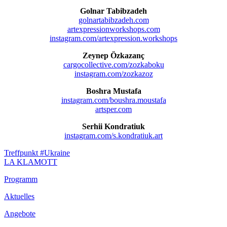
Golnar Tabibzadeh
golnartabibzadeh.com
artexpressionworkshops.com
instagram.com/artexpression.workshops
Zeynep Özkazanç
cargocollective.com/zozkaboku
instagram.com/zozkazoz
Boshra Mustafa
instagram.com/boushra.moustafa
artsper.com
Serhii Kondratiuk
instagram.com/s.kondratiuk.art
Beitragsnavigation
Vorheriger
Treffpunkt #Ukraine
Beitrag:
Nächster
LA KLAMOTT
Beitrag
Footer
Programm
Inhalt
Aktuelles
Angebote