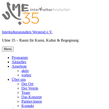
Springe
zum
Inhalt
Interkulturanstalten Westend e.V.
Ulme 35 – Raum für Kunst, Kultur & Begegnung
Primäres
Menü
Menü
Programm
Aktuelles
Angebote
aktiv
vorbei
Über uns
Der Ort
Der Verein
Team
Das Konzept
Partner:innen
Kontakt