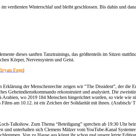
im verdienten Winterschlaf und bleibt geschlossen. Bis dahin und dan
nte dieses sanften Tanztrainings, das größtenteils im Sitzen stattfind
chen Körper, Nervensystem und Geist.
 Bryan Fogel
 Erklärung der Menschenrechte zeigen wir "The Dissident”, der die E
sches Geheimdienstkommando rekonstruiert und analysiert. Die zweist
i-Arabien, wo 2019 184 Menschen hingerichtet wurden, so viele wie nie
ilms am 10.12. ist ein Zeichen der Solidarität mit ihnen. (Arabisch/ T
ten Koch-Talkshow. Zum Thema “Beteiligung” sprechen ab 19:30 Uhr
en und unterhalten sich Clemens Mälzer vom YouTube-Kanal Systemrele
chlemmen. Von zu Hause aus könnt ihr schon mal unsere letzte Editi