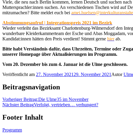
Viele, die neu nach Berlin kommen, lernen Deutsch und suchen nach G
Muttersprachler:innen suchen. An verschiedenen Tischen wird auf Deu
mitzumachen? Bitte meldet euch bei
amei.huelsen@interkulturanstalt
Abstimmungsaufruf | Integrationspreis 2021 im Bezirk
Wieder verleiht das Bezirksamt Charlottenburg-Wilmersdorf den Integ
wunderbare Kleiderkammerteam der Esche und Abas Moggadam, von des
Kandidat:innen hätten den Preis verdient! Stimmt gerne
hier
ab.
Bitte habt Verständnis dafür, dass Uhrzeiten, Termine oder Zuga
unserer Homepage über Aktualisierungen im Programm.
Vom 20. Dezember bis zum 4. Januar ist die Ulme geschlossen.
Veröffentlicht am
27. November 2021
29. November 2021
Autor
Ulm
Beitragsnavigation
Vorheriger Beitrag:
Die Ulme35 im November
Nächster Beitrag
Verfolgt, vertrieben… verhungert?
Footer Inhalt
Programm