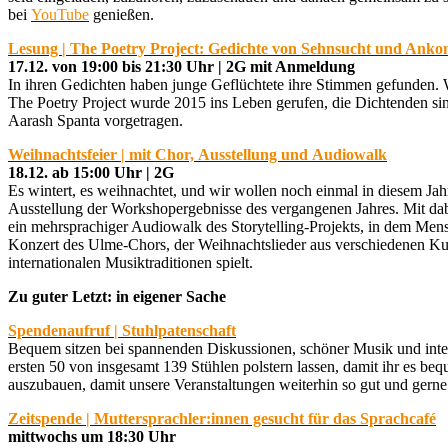
bei
YouTube
genießen.
Lesung | The Poetry Project: Gedichte von Sehnsucht und Ank
17.12. von 19:00 bis 21:30 Uhr | 2G mit Anmeldung
In ihren Gedichten haben junge Geflüchtete ihre Stimmen gefunden. 
The Poetry Project wurde 2015 ins Leben gerufen, die Dichtenden si
Aarash Spanta vorgetragen.
Weihnachtsfeier | mit Chor, Ausstellung und Audiowalk
18.12. ab 15:00 Uhr | 2G
Es wintert, es weihnachtet, und wir wollen noch einmal in diesem Ja
Ausstellung der Workshopergebnisse des vergangenen Jahres. Mit dabe
ein mehrsprachiger Audiowalk des Storytelling-Projekts, in dem Me
Konzert des Ulme-Chors, der Weihnachtslieder aus verschiedenen Ku
internationalen Musiktraditionen spielt.
Zu guter Letzt: in eigener Sache
Spendenaufruf | Stuhlpatenschaft
Bequem sitzen bei spannenden Diskussionen, schöner Musik und inter
ersten 50 von insgesamt 139 Stühlen polstern lassen, damit ihr es beq
auszubauen, damit unsere Veranstaltungen weiterhin so gut und gern
Zeitspende | Muttersprachler:innen gesucht für das Sprachcafé
mittwochs um 18:30 Uhr