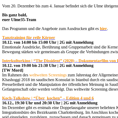
Vom 20. Dezember bis zum 4. Januar befindet sich die Ulme übrigens 
Bis ganz bald,
euer Ulme35-Team
Das Programm und die Angebote zum Ausdrucken gibt es
hier
.
Tanztraining für reife Körper
10.12. von 14:00 bis 15:00 Uhr | 2G mit Anmeldung
Emotionale Ausdrücke, Berührung und Gruppenarbeit sind die Kerneleme
Bewegung stärken wir gemeinsam als Gruppe die Verbindungen zwis
Interkulturkino | “The Dissident” (2020) – Dokumentarfilm von
10.12. von 19:00 bis 21:30 Uhr | 2G mit Anmeldung
[TW Mord]
Im Rahmen des
weltweiten Screenings
zum Jahrestag der Allgemeinen
Khashoggi 2018 im saudischen Konsulat in Istanbul durch ein saudi
Pressefreiheit und die Manipulation der öffentlichen Meinung in Saud
Gefangenschaft oder werden verfolgt. Das weltweite Screening dieses F
Koch-Talkshow | “Über_kochen” – Edition 4 und 6
16.12., 19:30 Uhr und 20:30 Uhr | 2G mit Anmeldung
Im Dezember gibt es erstmals eine Doppelausgabe unserer belieb
Integrationsbüro des Bezirksamts Charlottenburg. Im Anschluss koch
seid eingeladen, zuzuhören, zuzuschauen und danach gemeinsam zu s