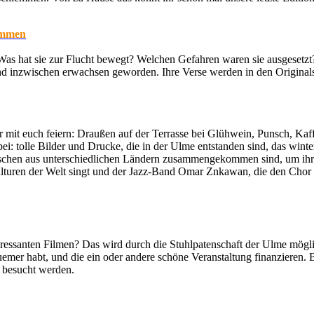
ommen
Was hat sie zur Flucht bewegt? Welchen Gefahren waren sie ausgesetz
nd inzwischen erwachsen geworden. Ihre Verse werden in den Original
hr mit euch feiern: Draußen auf der Terrasse bei Glühwein, Punsch, K
i: tolle Bilder und Drucke, die in der Ulme entstanden sind, das wint
nschen aus unterschiedlichen Ländern zusammengekommen sind, um ihre
lturen der Welt singt und der Jazz-Band Omar Znkawan, die den Chor b
essanten Filmen? Das wird durch die Stuhlpatenschaft der Ulme mögli
uemer habt, und die ein oder andere schöne Veranstaltung finanzieren. 
e besucht werden.