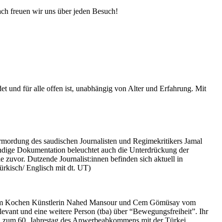
ach freuen wir uns über jeden Besuch!
et und für alle offen ist, unabhängig von Alter und Erfahrung. Mit
rmordung des saudischen Journalisten und Regimekritikers Jamal
ündige Dokumentation beleuchtet auch die Unterdrückung der
 zuvor. Dutzende Journalist:innen befinden sich aktuell in
ürkisch/ Englisch mit dt. UT)
 beim Kochen Künstlerin Nahed Mansour und Cem Gömüsay vom
vant und eine weitere Person (tba) über “Bewegungsfreiheit”. Ihr
on zum 60. Jahrestag des Anwerbeabkommens mit der Türkei