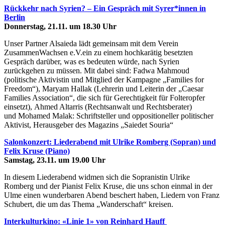
Rückkehr nach Syrien? – Ein Gespräch mit Syrer*innen in
Berlin
Donnerstag, 21.11. um 18.30 Uhr
Unser Partner Alsaieda lädt gemeinsam mit dem Verein
ZusammenWachsen e.V.ein zu einem hochkarätig besetzten
Gespräch darüber, was es bedeuten würde, nach Syrien
zurückgehen zu müssen. Mit dabei sind: Fadwa Mahmoud
(politische Aktivistin und Mitglied der Kampagne „Families for
Freedom“), Maryam Hallak (Lehrerin und Leiterin der „Caesar
Families Association“, die sich für Gerechtigkeit für Folteropfer
einsetzt), Ahmed Altarris (Rechtsanwalt und Rechtsberater)
und Mohamed Malak: Schriftsteller und oppositioneller politischer
Aktivist, Herausgeber des Magazins „Saiedet Souria“
Salonkonzert: Liederabend mit Ulrike Romberg (Sopran) und
Felix Kruse (Piano)
Samstag, 23.11. um 19.00 Uhr
In diesem Liederabend widmen sich die Sopranistin Ulrike
Romberg und der Pianist Felix Kruse, die uns schon einmal in der
Ulme einen wunderbaren Abend beschert haben, Liedern von Franz
Schubert, die um das Thema „Wanderschaft“ kreisen.
Interkulturkino: «Linie 1» von Reinhard Hauff