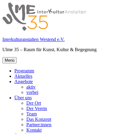
Springe
zum
Inhalt
Interkulturanstalten Westend e.V.
Ulme 35 – Raum für Kunst, Kultur & Begegnung
Primäres
Menü
Menü
Programm
Aktuelles
Angebote
aktiv
vorbei
Über uns
Der Ort
Der Verein
Team
Das Konzept
Partner:innen
Kontakt