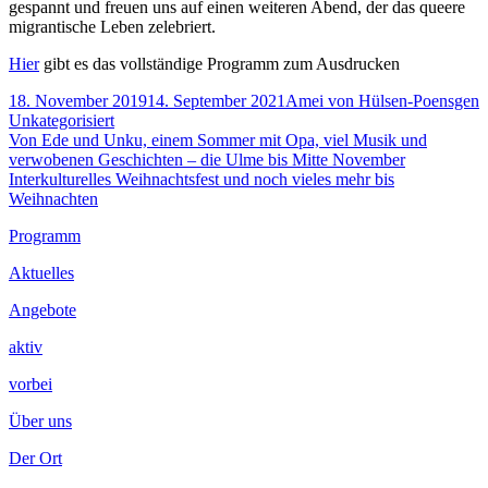
gespannt und freuen uns auf einen weiteren Abend, der das queere
migrantische Leben zelebriert.
Hier
gibt es das vollständige Programm zum Ausdrucken
Veröffentlicht
Autor
K
18. November 2019
14. September 2021
Amei von Hülsen-Poensgen
am
Unkategorisiert
Beitragsnavigation
Vorheriger
Von Ede und Unku, einem Sommer mit Opa, viel Musik und
Beitrag:
verwobenen Geschichten – die Ulme bis Mitte November
Nächster
Interkulturelles Weihnachtsfest und noch vieles mehr bis
Beitrag
Weihnachten
Footer
Programm
Inhalt
Aktuelles
Angebote
aktiv
vorbei
Über uns
Der Ort