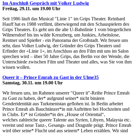
Im Anschluß Gespräch mit Volker Ludwig
Freitag, 29.11. um 19.00 Uhr
Seit 1986 läuft das Musical "Linie 1" im Grips Theater. Reinhard
Hauff hat es 1988 verfilmt, überwiegend mit den Schauspielern des
Grips Theaters. Es geht um die alte U-Bahnlinie 1 vom bürgerlichen
Wilmersdorf bis ins wilde Kreuzberg, um Junkies, Arbeitslose,
Rentner und Spießer - ein Panorama der Großstadt. Wir freuen uns
sehr, dass Volker Ludwig, der Gründer des Grips Theaters und
Erfinder der «Linie 1», im Anschluss an den Film mit uns im Salon
sprechen wird – über 50 Jahre Grips, das Berlin vor der Wende, die
Unterschiede zwischen Film und Theater und alles, was Sie von ihm
wissen wollen.
Queer it – Prince Emrah zu Gast in der Ulme35
Samstag, 30.11. um 19.00 Uhr
Wir freuen uns, im Rahmen unserer "Queer it"-Reihe Prince Emrah
zu Gast zu haben, der* aufgrund seiner* nicht binären
Genderidentität aus Turkmenistan geflohen ist. In Berlin arbeitet
Prince Emrah als Bauchtänzer*in mit Auftritten bei Hochzeiten und
in Clubs. Er* ist Gründer*in des „House of Oriential“,
welches zahlreiche queere Talente aus Syrien, Libyen, Malaysia etc.
vereint und neue Tanz-, Gesangs- und Dragstile prägt. Prince Emrah
wird über seine* Flucht und aus seinem* Leben erzählen. Wir sind