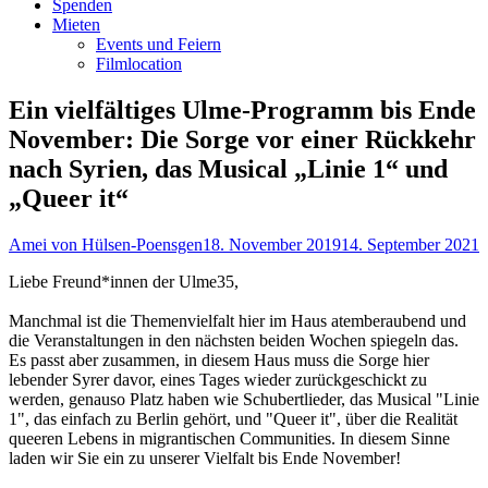
Spenden
Mieten
Events und Feiern
Filmlocation
Ein vielfältiges Ulme-Programm bis Ende
November: Die Sorge vor einer Rückkehr
nach Syrien, das Musical „Linie 1“ und
„Queer it“
Autor
Veröffentlicht
Amei von Hülsen-Poensgen
18. November 2019
14. September 2021
am
Liebe Freund*innen der Ulme35,
Manchmal ist die Themenvielfalt hier im Haus atemberaubend und
die Veranstaltungen in den nächsten beiden Wochen spiegeln das.
Es passt aber zusammen, in diesem Haus muss die Sorge hier
lebender Syrer davor, eines Tages wieder zurückgeschickt zu
werden, genauso Platz haben wie Schubertlieder, das Musical "Linie
1", das einfach zu Berlin gehört, und "Queer it", über die Realität
queeren Lebens in migrantischen Communities. In diesem Sinne
laden wir Sie ein zu unserer Vielfalt bis Ende November!