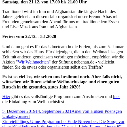
Samstag, den 21.12. von 17.00 bis 21.00 Uhr
Traditionell wird im Iran und Afghanistan die längste Nacht des
Jahres gefeiert - in diesem Jahr organisiert unser Freund Abas mit
Freunden gemeinsam den Abend für uns mit traditionellem Essen
und Live Musik aus Iran und Afghanistan.
Ferien vom 22.12. - 5.1.2020
Und dann geht es für das Ulmeteam in die Ferien, bis zum 5. Januar
schließen wir das Haus. Für diejenigen, die in den Weihnachtstagen
Zeit mit anderen gemeinsam verbringen möchten, empfehlen wir die
Aktion "
Wir Weihnachten
" der Stiftung nebenan.de - vielleicht
finden Sie da etwas oder organisieren selbst ein Treffen?
Es ist so viel los, wir sehen uns bestimmt noch. Aber falls nicht,
wünschen wir Ihnen schöne Weihnachtstage und einen guten
Rutsch in ein gesundes, gutes Jahr 2020!
Hier
gibt es das vollständige Programm zum Ausdrucken und
hier
die Einladung zum Weihnachtsfest
Veröffentlicht
Autor
Ka
5. Dezember 2019
14. September 2021
Amei von Hülsen-Poensgen
am
Unkategorisiert
Beitragsnavigation
Vorheriger
Ein vielfältiges Ulme-Programm bis Ende November: Die Sorge vor
Beitrag:
einer Rückkehr nach Syrien, das Musical „Linie 1“ und „Queer it“