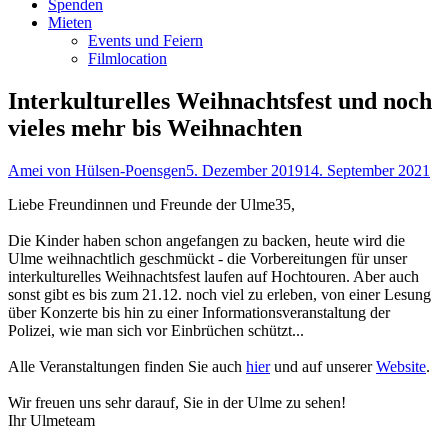
Spenden
Mieten
Events und Feiern
Filmlocation
Interkulturelles Weihnachtsfest und noch
vieles mehr bis Weihnachten
Autor
Veröffentlicht
Amei von Hülsen-Poensgen
5. Dezember 2019
14. September 2021
am
Liebe Freundinnen und Freunde der Ulme35,
Die Kinder haben schon angefangen zu backen, heute wird die
Ulme weihnachtlich geschmückt - die Vorbereitungen für unser
interkulturelles Weihnachtsfest laufen auf Hochtouren. Aber auch
sonst gibt es bis zum 21.12. noch viel zu erleben, von einer Lesung
über Konzerte bis hin zu einer Informationsveranstaltung der
Polizei, wie man sich vor Einbrüchen schützt...
Alle Veranstaltungen finden Sie auch
hier
und auf unserer
Website
.
Wir freuen uns sehr darauf, Sie in der Ulme zu sehen!
Ihr Ulmeteam