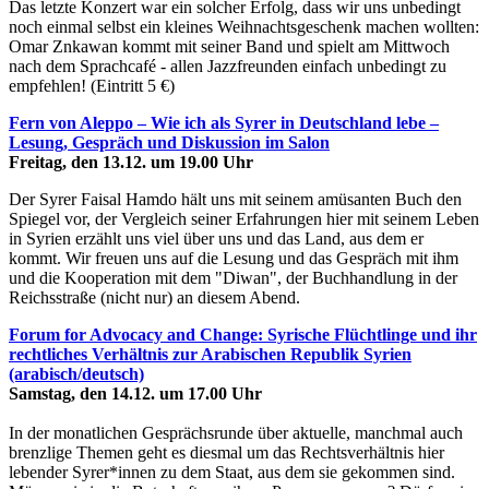
Das letzte Konzert war ein solcher Erfolg, dass wir uns unbedingt
noch einmal selbst ein kleines Weihnachtsgeschenk machen wollten:
Omar Znkawan kommt mit seiner Band und spielt am Mittwoch
nach dem Sprachcafé - allen Jazzfreunden einfach unbedingt zu
empfehlen! (Eintritt 5 €)
Fern von Aleppo – Wie ich als Syrer in Deutschland lebe –
Lesung, Gespräch und Diskussion im Salon
Freitag, den 13.12. um 19.00 Uhr
Der Syrer Faisal Hamdo hält uns mit seinem amüsanten Buch den
Spiegel vor, der Vergleich seiner Erfahrungen hier mit seinem Leben
in Syrien erzählt uns viel über uns und das Land, aus dem er
kommt. Wir freuen uns auf die Lesung und das Gespräch mit ihm
und die Kooperation mit dem "Diwan", der Buchhandlung in der
Reichsstraße (nicht nur) an diesem Abend.
Forum for Advocacy and Change: Syrische Flüchtlinge und ihr
rechtliches Verhältnis zur Arabischen Republik Syrien
(arabisch/deutsch)
Samstag, den 14.12. um 17.00 Uhr
In der monatlichen Gesprächsrunde über aktuelle, manchmal auch
brenzlige Themen geht es diesmal um das Rechtsverhältnis hier
lebender Syrer*innen zu dem Staat, aus dem sie gekommen sind.