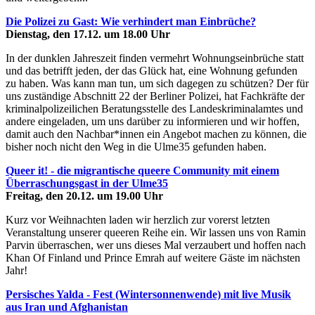
Die Polizei zu Gast: Wie verhindert man Einbrüche?
Dienstag, den 17.12. um 18.00 Uhr
In der dunklen Jahreszeit finden vermehrt Wohnungseinbrüche statt
und das betrifft jeden, der das Glück hat, eine Wohnung gefunden
zu haben. Was kann man tun, um sich dagegen zu schützen? Der für
uns zuständige Abschnitt 22 der Berliner Polizei, hat Fachkräfte der
kriminalpolizeilichen Beratungsstelle des Landeskriminalamtes und
andere eingeladen, um uns darüber zu informieren und wir hoffen,
damit auch den Nachbar*innen ein Angebot machen zu können, die
bisher noch nicht den Weg in die Ulme35 gefunden haben.
Queer it! - die migrantische queere Community mit einem
Überraschungsgast in der Ulme35
Freitag, den 20.12. um 19.00 Uhr
Kurz vor Weihnachten laden wir herzlich zur vorerst letzten
Veranstaltung unserer queeren Reihe ein. Wir lassen uns von Ramin
Parvin überraschen, wer uns dieses Mal verzaubert und hoffen nach
Khan Of Finland und Prince Emrah auf weitere Gäste im nächsten
Jahr!
Persisches Yalda - Fest (Wintersonnenwende) mit live Musik
aus Iran und Afghanistan