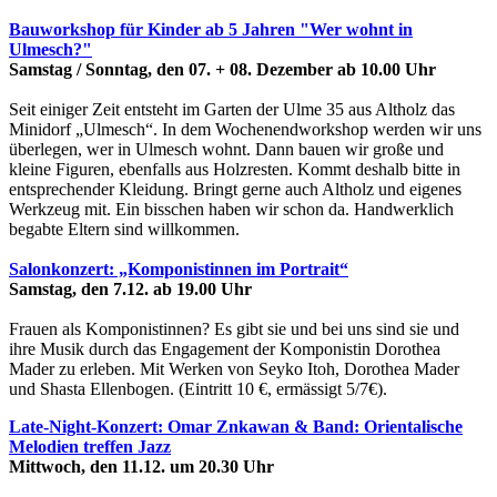
Bauworkshop für Kinder ab 5 Jahren "Wer wohnt in
Ulmesch?"
Samstag / Sonntag, den 07. + 08. Dezember ab 10.00 Uhr
Seit einiger Zeit entsteht im Garten der Ulme 35 aus Altholz das
Minidorf „Ulmesch“. In dem Wochenendworkshop werden wir uns
überlegen, wer in Ulmesch wohnt. Dann bauen wir große und
kleine Figuren, ebenfalls aus Holzresten. Kommt deshalb bitte in
entsprechender Kleidung. Bringt gerne auch Altholz und eigenes
Werkzeug mit. Ein bisschen haben wir schon da. Handwerklich
begabte Eltern sind willkommen.
Salonkonzert: „Komponistinnen im Portrait“
Samstag, den 7.12. ab 19.00 Uhr
Frauen als Komponistinnen? Es gibt sie und bei uns sind sie und
ihre Musik durch das Engagement der Komponistin Dorothea
Mader zu erleben. Mit Werken von Seyko Itoh, Dorothea Mader
und Shasta Ellenbogen. (Eintritt 10 €, ermässigt 5/7€).
Late-Night-Konzert: Omar Znkawan & Band: Orientalische
Melodien treffen Jazz
Mittwoch, den 11.12. um 20.30 Uhr