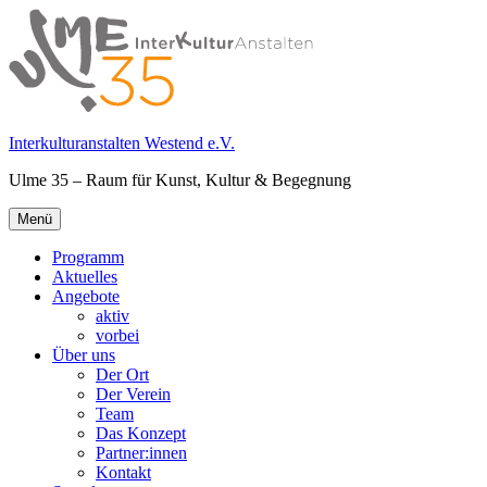
Springe
zum
Inhalt
Interkulturanstalten Westend e.V.
Ulme 35 – Raum für Kunst, Kultur & Begegnung
Primäres
Menü
Menü
Programm
Aktuelles
Angebote
aktiv
vorbei
Über uns
Der Ort
Der Verein
Team
Das Konzept
Partner:innen
Kontakt