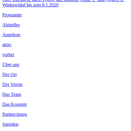
Nächster
Winterschlaf bis zum 8.1.2020
Beitrag
Footer
Programm
Inhalt
Aktuelles
Angebote
aktiv
vorbei
Über uns
Der Ort
Der Verein
Das Team
Das Konzept
Partner:innen
Spenden