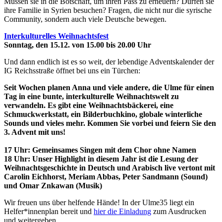
Müssen sie in die Botschaft, um ihren Pass zu erneuern? Dürfen sie
ihre Familie in Syrien besuchen? Fragen, die nicht nur die syrische
Community, sondern auch viele Deutsche bewegen.
Interkulturelles Weihnachtsfest
Sonntag, den 15.12. von 15.00 bis 20.00 Uhr
Und dann endlich ist es so weit, der lebendige Adventskalender der
IG Reichsstraße öffnet bei uns ein Türchen:
Seit Wochen planen Anna und viele andere, die Ulme für einen
Tag in eine bunte, interkulturelle Weihnachtswelt zu
verwandeln. Es gibt eine Weihnachtsbäckerei, eine
Schmuckwerkstatt, ein Bilderbuchkino, globale winterliche
Sounds und vieles mehr. Kommen Sie vorbei und feiern Sie den
3. Advent mit uns!
17 Uhr: Gemeinsames Singen mit dem Chor ohne Namen
18 Uhr: Unser Highlight in diesem Jahr ist die Lesung der
Weihnachtsgeschichte in Deutsch und Arabisch live vertont mit
Carolin Eichhorst, Meriam Abbas, Peter Sandmann (Sound)
und Omar Znkawan (Musik)
Wir freuen uns über helfende Hände! In der Ulme35 liegt ein
Helfer*innenplan bereit und
hier die Einladung
zum Ausdrucken
und weitergeben...