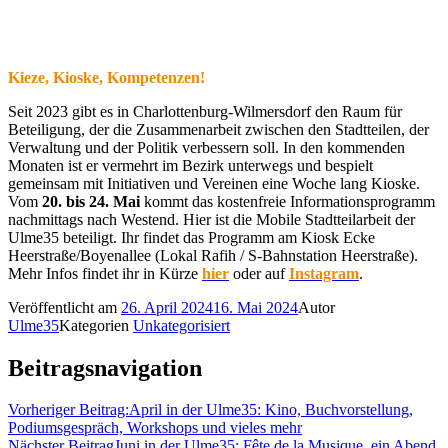
Kieze, Kioske, Kompetenzen!
Seit 2023 gibt es in Charlottenburg-Wilmersdorf den Raum für
Beteiligung, der die Zusammenarbeit zwischen den Stadtteilen, der
Verwaltung und der Politik verbessern soll. In den kommenden
Monaten ist er vermehrt im Bezirk unterwegs und bespielt
gemeinsam mit Initiativen und Vereinen eine Woche lang Kioske.
Vom
20. bis 24. Mai
kommt das kostenfreie Informationsprogramm
nachmittags nach Westend. Hier ist die Mobile Stadtteilarbeit der
Ulme35 beteiligt. Ihr findet das Programm am Kiosk Ecke
Heerstraße/Boyenallee (Lokal Rafih / S-Bahnstation Heerstraße).
Mehr Infos findet ihr in Kürze
hier
oder auf
Instagram
.
Veröffentlicht am
26. April 2024
16. Mai 2024
Autor
Ulme35
Kategorien
Unkategorisiert
Beitragsnavigation
Vorheriger Beitrag:
April in der Ulme35: Kino, Buchvorstellung,
Podiumsgespräch, Workshops und vieles mehr
Nächster Beitrag
Juni in der Ulme35: Fête de la Musique, ein Abend