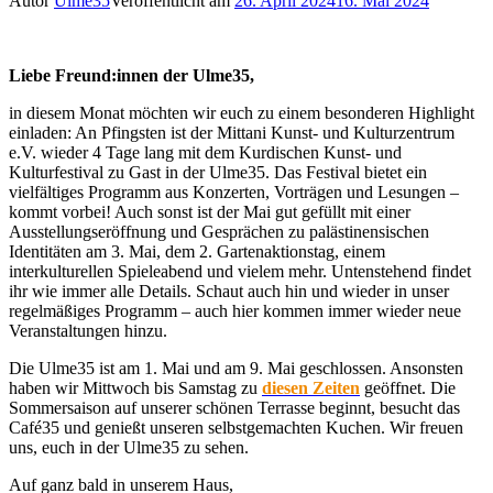
Autor
Ulme35
Veröffentlicht am
26. April 2024
16. Mai 2024
­Liebe Freund:innen der Ulme35,
in diesem Monat möchten wir euch zu einem besonderen Highlight
einladen: An Pfingsten ist der Mittani Kunst- und Kulturzentrum
e.V. wieder 4 Tage lang mit dem Kurdischen Kunst- und
Kulturfestival zu Gast in der Ulme35. Das Festival bietet ein
vielfältiges Programm aus Konzerten, Vorträgen und Lesungen –
kommt vorbei! Auch sonst ist der Mai gut gefüllt mit einer
Ausstellungseröffnung und Gesprächen zu palästinensischen
Identitäten am 3. Mai, dem 2. Gartenaktionstag, einem
interkulturellen Spieleabend und vielem mehr. Untenstehend findet
ihr wie immer alle Details. Schaut auch hin und wieder in unser
regelmäßiges Programm – auch hier kommen immer wieder neue
Veranstaltungen hinzu.
Die Ulme35 ist am 1. Mai und am 9. Mai geschlossen. Ansonsten
haben wir Mittwoch bis Samstag zu
diesen Zeiten
geöffnet. Die
Sommersaison auf unserer schönen Terrasse beginnt, besucht das
Café35 und genießt unseren selbstgemachten Kuchen. Wir freuen
uns, euch in der Ulme35 zu sehen.
Auf ganz bald in unserem Haus,