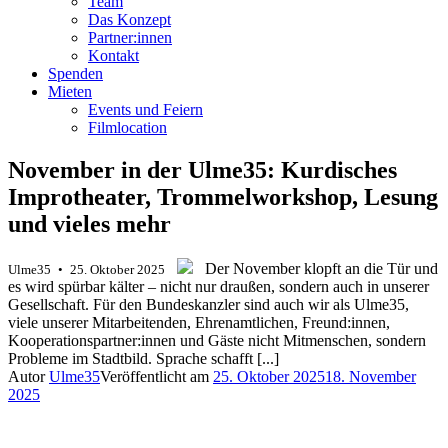
Team
Das Konzept
Partner:innen
Kontakt
Spenden
Mieten
Events und Feiern
Filmlocation
November in der Ulme35: Kurdisches
Improtheater, Trommelworkshop, Lesung
und vieles mehr
.
.
Der November klopft an die Tür und
Ulme35 • 25. Oktober 2025
es wird spürbar kälter – nicht nur draußen, sondern auch in unserer
Gesellschaft. Für den Bundeskanzler sind auch wir als Ulme35,
viele unserer Mitarbeitenden, Ehrenamtlichen, Freund:innen,
Kooperationspartner:innen und Gäste nicht Mitmenschen, sondern
Probleme im Stadtbild. Sprache schafft [...]
Autor
Ulme35
Veröffentlicht am
25. Oktober 2025
18. November
2025