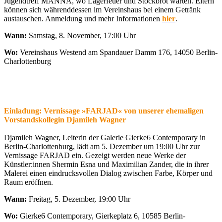
Jugendtreff MANNA, wo Lagerfeuer und Stockbrot warten. Eltern
können sich währenddessen im Vereinshaus bei einem Getränk
austauschen. Anmeldung und mehr Informationen
hier
.
Wann:
Samstag, 8. November, 17:00 Uhr
Wo:
Vereinshaus Westend am Spandauer Damm 176, 14050 Berlin-
Charlottenburg
Einladung: Vernissage »FARJAD« von unserer ehemaligen
Vorstandskollegin Djamileh Wagner
Djamileh Wagner, Leiterin der Galerie Gierke6 Contemporary in
Berlin-Charlottenburg, lädt am 5. Dezember um 19:00 Uhr zur
Vernissage FARJAD ein. Gezeigt werden neue Werke der
Künstler:innen Shermin Esna und Maximilian Zander, die in ihrer
Malerei einen eindrucksvollen Dialog zwischen Farbe, Körper und
Raum eröffnen.
Wann:
Freitag, 5. Dezember, 19:00 Uhr
Wo:
Gierke6 Contemporary, Gierkeplatz 6, 10585 Berlin-