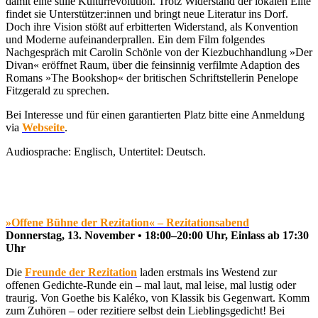
damit eine stille Kulturrevolution. Trotz Widerstand der lokalen Elite
findet sie Unterstützer:innen und bringt neue Literatur ins Dorf.
Doch ihre Vision stößt auf erbitterten Widerstand, als Konvention
und Moderne aufeinanderprallen. Ein dem Film folgendes
Nachgespräch mit Carolin Schönle von der Kiezbuchhandlung »Der
Divan« eröffnet Raum, über die feinsinnig verfilmte Adaption des
Romans »The Bookshop« der britischen Schriftstellerin Penelope
Fitzgerald zu sprechen.
Bei Interesse und für einen garantierten Platz bitte eine Anmeldung
via
Webseite
.
Audiosprache: Englisch, Untertitel: Deutsch.
»Offene Bühne der Rezitation« – Rezitationsabend
Donnerstag, 13. November • 18:00–20:00 Uhr, Einlass ab 17:30
Uhr
Die
Freunde der Rezitation
laden erstmals ins Westend zur
offenen Gedichte-Runde ein – mal laut, mal leise, mal lustig oder
traurig. Von Goethe bis Kaléko, von Klassik bis Gegenwart. Komm
zum Zuhören – oder rezitiere selbst dein Lieblingsgedicht! Bei