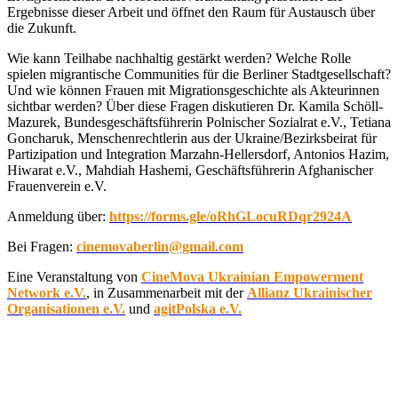
Ergebnisse dieser Arbeit und öffnet den Raum für Austausch über
die Zukunft.
Wie kann Teilhabe nachhaltig gestärkt werden? Welche Rolle
spielen migrantische Communities für die Berliner Stadtgesellschaft?
Und wie können Frauen mit Migrationsgeschichte als Akteurinnen
sichtbar werden? Über diese Fragen diskutieren Dr. Kamila Schöll-
Mazurek, Bundesgeschäftsführerin Polnischer Sozialrat e.V., Tetiana
Goncharuk, Menschenrechtlerin aus der Ukraine/Bezirksbeirat für
Partizipation und Integration Marzahn-Hellersdorf, Antonios Hazim,
Hiwarat e.V., Mahdiah Hashemi, Geschäftsführerin Afghanischer
Frauenverein e.V.
Anmeldung über:
https://forms.gle/oRhGLocuRDqr2924A
Bei Fragen:
cinemovaberlin@gmail.com
Eine Veranstaltung von
CineMova Ukrainian Empowerment
Network e.V.
, in Zusammenarbeit mit der
Allianz Ukrainischer
Organisationen e.V.
und
agitPolska e.V.