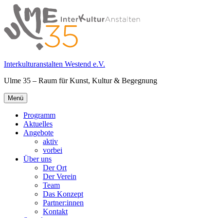
Springe
zum
Inhalt
Interkulturanstalten Westend e.V.
Ulme 35 – Raum für Kunst, Kultur & Begegnung
Primäres
Menü
Menü
Programm
Aktuelles
Angebote
aktiv
vorbei
Über uns
Der Ort
Der Verein
Team
Das Konzept
Partner:innen
Kontakt