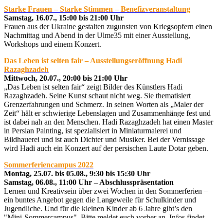
Starke Frauen – Starke Stimmen – Benefizveranstaltung
Samstag, 16.07., 15:00 bis 21:00 Uhr
Frauen aus der Ukraine gestalten zugunsten von Kriegsopfern einen
Nachmittag und Abend in der Ulme35 mit einer Ausstellung,
Workshops und einem Konzert.
Das Leben ist selten fair – Ausstellungseröffnung Hadi
Razaghzadeh
Mittwoch, 20.07., 20:00 bis 21:00 Uhr
„Das Leben ist selten fair“ zeigt Bilder des Künstlers Hadi
Razaghzadeh. Seine Kunst schaut nicht weg. Sie thematisiert
Grenzerfahrungen und Schmerz. In seinen Worten als „Maler der
Zeit“ hält er schwierige Lebenslagen und Zusammenhänge fest und
ist dabei nah an den Menschen. Hadi Razaghzadeh hat einen Master
in Persian Painting, ist spezialisiert in Miniaturmalerei und
Bildhauerei und ist auch Dichter und Musiker. Bei der Vernissage
wird Hadi auch ein Konzert auf der persischen Laute Dotar geben.
Sommerferiencampus 2022
Montag, 25.07. bis 05.08., 9:30 bis 15:30 Uhr
Samstag, 06.08., 11:00 Uhr – Abschlusspräsentation
Lernen und Kreativsein über zwei Wochen in den Sommerferien –
ein buntes Angebot gegen die Langeweile für Schulkinder und
Jugendliche. Und für die kleinen Kinder ab 6 Jahre gibt’s den
"Mini-Sommercampus". Bitte meldet euch vorher an. Infos findet