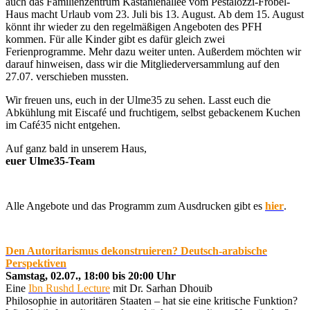
auch das Familienzentrum Kastanienallee vom Pestalozzi-Fröbel-
Haus macht Urlaub vom 23. Juli bis 13. August. Ab dem 15. August
könnt ihr wieder zu den regelmäßigen Angeboten des PFH
kommen. Für alle Kinder gibt es dafür gleich zwei
Ferienprogramme. Mehr dazu weiter unten. Außerdem möchten wir
darauf hinweisen, dass wir die Mitgliederversammlung auf den
27.07. verschieben mussten.
Wir freuen uns, euch in der Ulme35 zu sehen. Lasst euch die
Abkühlung mit Eiscafé und fruchtigem, selbst gebackenem Kuchen
im Café35 nicht entgehen.
Auf ganz bald in unserem Haus,
euer Ulme35-Team
Alle Angebote und das Programm zum Ausdrucken gibt es
hier
.
­Den Autoritarismus dekonstruieren? Deutsch-arabische
Perspektiven
Samstag, 02.07., 18:00 bis 20:00 Uhr
Eine
Ibn Rushd Lecture
mit Dr. Sarhan Dhouib
Philosophie in autoritären Staaten – hat sie eine kritische Funktion?