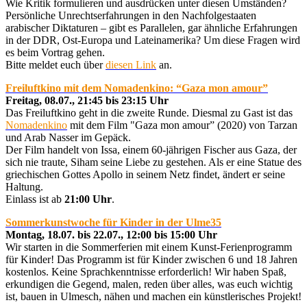
Wie Kritik formulieren und ausdrücken unter diesen Umständen?
Persönliche Unrechtserfahrungen in den Nachfolgestaaten
arabischer Diktaturen – gibt es Parallelen, gar ähnliche Erfahrungen
in der DDR, Ost-Europa und Lateinamerika? Um diese Fragen wird
es beim Vortrag gehen.
Bitte meldet euch über
diesen Link
an.
Freiluftkino mit dem Nomadenkino: “Gaza mon amour”
Freitag, 08.07., 21:45 bis 23:15 Uhr
Das Freiluftkino geht in die zweite Runde. Diesmal zu Gast ist das
Nomadenkino
mit dem Film "Gaza mon amour” (2020) von Tarzan
und Arab Nasser im Gepäck.
Der Film handelt von Issa, einem 60-jährigen Fischer aus Gaza, der
sich nie traute, Siham seine Liebe zu gestehen. Als er eine Statue des
griechischen Gottes Apollo in seinem Netz findet, ändert er seine
Haltung.
Einlass ist ab
21:00 Uhr
.
Sommerkunstwoche für Kinder in der Ulme35
Montag, 18.07. bis 22.07., 12:00 bis 15:00 Uhr
Wir starten in die Sommerferien mit einem Kunst-Ferienprogramm
für Kinder! Das Programm ist für Kinder zwischen 6 und 18 Jahren
kostenlos. Keine Sprachkenntnisse erforderlich! Wir haben Spaß,
erkundigen die Gegend, malen, reden über alles, was euch wichtig
ist, bauen in Ulmesch, nähen und machen ein künstlerisches Projekt!