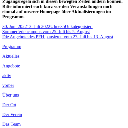
Zugangsregeln sich in diesen bewegten Zeiten ändern können.
Bitte informiert euch kurz vor den Veranstaltungen noch
einmal auf unserer Homepage über Aktualisierungen im
Programm.
Veröffentlicht
Autor
Kategorien
30. Juni 2022
13. Juli 2022
Ulme35
Unkategorisiert
am
Beitragsnavigation
Vorheriger
Sommerferiencampus vom 25. Juli bis 5. August
Beitrag:
Nächster
Die Angebote des PFH pausieren vom 23. Juli bis 13. August
Beitrag
Footer
Programm
Inhalt
Aktuelles
Angebote
aktiv
vorbei
Über uns
Der Ort
Der Verein
Das Team