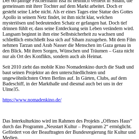
Der 60-jährige Fischermann Issa ist heimlich verliebt in Siham, die
gemeinsam mit ihrer Tochter auf dem Markt arbeitet. Doch er
gesteht seine Liebe nicht. Als er eines Tages eine Statue des Gottes
Apollo in seinem Netz findet, ist ihm nicht klar, welchen
mysteriösen und bedeutenden Schatz er gefangen hat. Doch tief
drinnen fühlt er, dass seine Entdeckung sein Leben verändern wird.
Langsam beginnt in ihm eine Selbstsicherheit zu wachsen und
schließlich entschließt Issa sich auf Siham zuzugehen. Mit dem Film
nehmen Tarzan und Arab Nasser die Menschen im Gaza genau in
den Blick. Mit ihren Sorgen, Wünschen und Träumen – Gaza nicht
nur als Ort des Konflikts, sondern auch als Heimat.
Seit 2010 zieht das mobile Kino Nomadenkino durch die Stadt und
baut seinen Projektor an den unterschiedlichsten und
ungewöhnlichsten Orten Berlins auf. In Gärten, Clubs, auf dem
Badeschiff, in der Markthalle und diesmal auch bei uns in der
Ulme35.
https://www.nomadenkino.de/
Das Interkulturkino wird im Rahmen des Projekts „Offenes Haus“
durch das Programm „Neustart Kultur – Programm 2“ ermöglicht.
Gefördert von der Beauftragten der Bundesregierung für Kultur und
Medien.