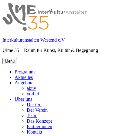
Springe
zum
Inhalt
Interkulturanstalten Westend e.V.
Ulme 35 – Raum für Kunst, Kultur & Begegnung
Primäres
Menü
Menü
Programm
Aktuelles
Angebote
aktiv
vorbei
Über uns
Der Ort
Der Verein
Team
Das Konzept
Partner:innen
Kontakt