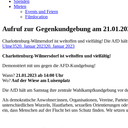
Spenden
Mieten
Events und Feiern
Filmlocation
Aufruf zur Gegenkundgebung am 21.01.202
Charlottenburg-Wilmersdorf ist weltoffen und vielfältig! Die AfD häl
Autor
Veröffentlicht
Ulme35
20. Januar 2023
20. Januar 2023
am
Charlottenburg-Wilmersdorf ist weltoffen und vielfältig!
Demonstriert mit uns gegen die AFD-Kundgebung!
Wann?
21.01.2023 ab 14:00 Uhr
Wo?
Auf der Wiese am Luisenplatz
Die AfD hält am Samstag ihre zentrale Wahlkampfkundgebung vor dem S
Als demokratische Anwohner:innen, Organisationen, Vereine, Parteie
unterschiedlichen Wurzeln, Hautfarben, sexuellen Orientierungen oder 
ein, dass Menschen auf der Flucht bei uns Schutz finden. Wir setzen 