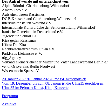
Der Aufruf wurde mit unterzeichnet von:
Alpha-Bündnis Charlottenburg-Wilmersdorf
Amaro Foro e.V.
Aufstehen gegen Rassismus
DGB-Kreisverband Charlottenburg-Wilmersdorf
Interkulturanstalten Westend e.V.
Internationale Kulturbrücke der Seniorenstiftung Wilmersdorf
Iranische Gemeinde in Deutschland e.V.
Jugendclub Schloß 19
Kiez gegen Rassismus
Kibest Die Kita
Nachbarschaftszentrum Divan e.V.
ParkHaus Lietzensee e. V.
r0g_Agency
Verband alleinerziehender Mütter und Väter Landesverband Berlin e.
ver.di Ortsvereins Berlin Nordwest
Wissen macht Spass e.V.
Veröffentlicht
Autor
Kategorien
20. Januar 2023
20. Januar 2023
Ulme35
Unkategorisiert
am
Beitragsnavigation
Vorheriger
Vom 19. Dezember bis zum 08. Januar ist die Ulme35 geschlossen!
Beitrag:
Nächster
Ulme35 im Februar: Kunst, Kino, Konzerte
Beitrag
Footer
Programm
Inhalt
Aktuelles