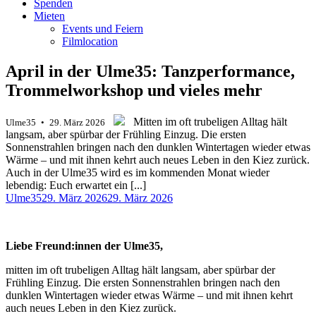
Spenden
Mieten
Events und Feiern
Filmlocation
April in der Ulme35: Tanzperformance,
Trommelworkshop und vieles mehr
.
.
Mitten im oft trubeligen Alltag hält
Ulme35 • 29. März 2026
langsam, aber spürbar der Frühling Einzug. Die ersten
Sonnenstrahlen bringen nach den dunklen Wintertagen wieder etwas
Wärme – und mit ihnen kehrt auch neues Leben in den Kiez zurück.
Auch in der Ulme35 wird es im kommenden Monat wieder
lebendig: Euch erwartet ein [...]
Autor
Veröffentlicht
Ulme35
29. März 2026
29. März 2026
am
Liebe Freund:innen der Ulme35,
mitten im oft trubeligen Alltag hält langsam, aber spürbar der
Frühling Einzug. Die ersten Sonnenstrahlen bringen nach den
dunklen Wintertagen wieder etwas Wärme – und mit ihnen kehrt
auch neues Leben in den Kiez zurück.