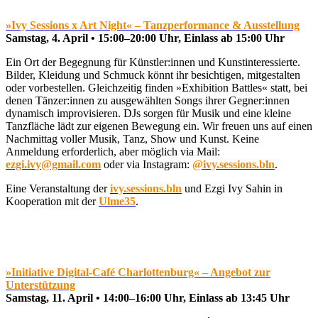
»Ivy Sessions x Art Night« – Tanzperformance & Ausstellung
Samstag, 4. April • 15:00–20:00 Uhr, Einlass ab 15:00 Uhr
Ein Ort der Begegnung für Künstler:innen und Kunstinteressierte.
Bilder, Kleidung und Schmuck könnt ihr besichtigen, mitgestalten
oder vorbestellen. Gleichzeitig finden »Exhibition Battles« statt, bei
denen Tänzer:innen zu ausgewählten Songs ihrer Gegner:innen
dynamisch improvisieren. DJs sorgen für Musik und eine kleine
Tanzfläche lädt zur eigenen Bewegung ein. Wir freuen uns auf einen
Nachmittag voller Musik, Tanz, Show und Kunst. Keine
Anmeldung erforderlich, aber möglich via Mail:
ezgi.ivy@gmail.com
oder via Instagram:
@ivy.sessions.bln
.
Eine Veranstaltung der
ivy.sessions.bln
und Ezgi Ivy Sahin in
Kooperation mit der
Ulme35
.
»Initiative Digital-Café Charlottenburg« – Angebot zur
Unterstützung
Samstag, 11. April • 14:00–16:00 Uhr, Einlass ab 13:45 Uhr