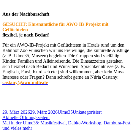
Aus der Nachbarschaft
GESUCHT: Ehrenamtliche für AWO-IB-Projekt mit
Geflüchteten
flexibel, je nach Bedarf
Für ein AWO-IB-Projekt mit Geflüchteten in Hotels rund um den
Bahnhof Zoo wünschen wir uns Freiwillige, die kulturelle Ausflüge
(z. B. Ulme35, Museen) begleiten. Die Gruppen sind vielfältig:
Kinder, Familien und Alleinreisende. Die Einsatzzeiten gestalten
sich flexibel nach Bedarf und Wünschen. Sprachkenntnisse (z. B.
Englisch, Farsi, Kurdisch etc.) sind willkommen, aber kein Muss.
Interesse oder Fragen? Dann schreibt gerne an Núria Castany:
castany@awo-mitte.de
Veröffentlicht
Autor
Kategorien
29. März 2026
29. März 2026
Ulme35
Unkategorisiert
am
Beitragsnavigation
Vorheriger
Aktuelle Öffnungszeiten:
Beitrag:
Nächster
Mai in der Ulme35: Musikfestival, Dabke-Workshop, Dambura-Fest
Beitrag
und vieles mehr