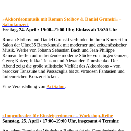
»Akkordeonmusik mit Roman Stolbov & Daniel Grunski« –
Salonkonzert
Freitag, 24. April • 19:00–21:00 Uhr, Einlass ab 18:30 Uhr
Roman Stolbov und Daniel Grunski verbinden in ihrem Konzert im
Salon der Ulme35 Barockmusik mit moderner und zeitgenössischer
Musik. Werke von Johann Sebastian Bach und Jean-Philippe
Rameau treffen auf mitreißende moderne Stücke von Jürgen Ganzer,
Georg Katzer, Jukka Tiensuu und Alexander Timoshenko. Der
Abend zeigt die große stilistische Vielfalt des Akkordeons – von
barocker Tanzsuite und Passacaglia bis zu virtuosen Fantasien und
farbenreichen Konzertstücken.
Eine Veranstaltung von
ArtSalon
.
»Improtheater für Einsteiger:innen« – Workshop-Reihe
Samstag, 25. April • 17:00–19:00 Uhr, insgesamt 4 Termine
An jedem Termin der Workshop-Reihe steht ein Grundprinzip des