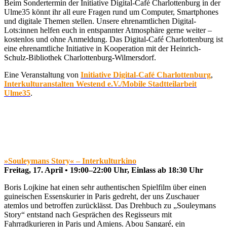
Beim Sondertermin der Initiative Digital-Café Charlottenburg in der
Ulme35 könnt ihr all eure Fragen rund um Computer, Smartphones
und digitale Themen stellen. Unsere ehrenamtlichen Digital-
Lots:innen helfen euch in entspannter Atmosphäre gerne weiter –
kostenlos und ohne Anmeldung. Das Digital-Café Charlottenburg ist
eine ehrenamtliche Initiative in Kooperation mit der Heinrich-
Schulz-Bibliothek Charlottenburg-Wilmersdorf.
Eine Veranstaltung von
Initiative Digital-Café Charlottenburg
,
Interkulturanstalten Westend e.V./Mobile Stadtteilarbeit
Ulme35
.
»Souleymans Story« – Interkulturkino
Freitag, 17. April • 19:00–22:00 Uhr, Einlass ab 18:30 Uhr
Boris Lojkine hat einen sehr authentischen Spielfilm über einen
guineischen Essenskurier in Paris gedreht, der uns Zuschauer
atemlos und betroffen zurücklässt. Das Drehbuch zu „Souleymans
Story“ entstand nach Gesprächen des Regisseurs mit
Fahrradkurieren in Paris und Amiens. Abou Sangaré, ein