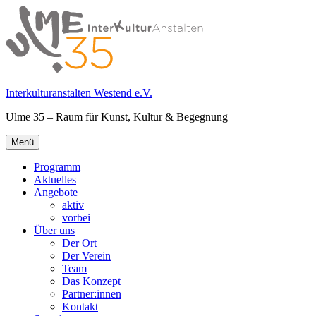
Springe
zum
Inhalt
Interkulturanstalten Westend e.V.
Ulme 35 – Raum für Kunst, Kultur & Begegnung
Primäres
Menü
Menü
Programm
Aktuelles
Angebote
aktiv
vorbei
Über uns
Der Ort
Der Verein
Team
Das Konzept
Partner:innen
Kontakt