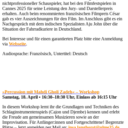
nichtprofessioneller Schauspieler, hat bei den Filmfestspielen in
Cannes 2025 für seine Leistung den Jury- und Darstellerpreis
erhalten. Auch beim renommierten französischen Filmpreis César
gab es vier Auszeichnungen für den Film. Im Anschluss gibt es ein
Nachgespräch mit dem indischen Spezialisten Aju John über die
Situation der Fahrradkuriere in Deutschland.
Bei Interesse und für einen garantierten Platz bitte eine Anmeldung
via
Webseite
.
Audiosprache: Französisch, Untertitel: Deutsch
»Percussion mit Mahdi Gholi Zadeh« – Workshop
Samstag, 18. April • 16:30–18:30 Uhr, Einlass ab 16:15 Uhr
In diesem Workshop lernt ihr die Grundlagen und Techniken des
Schlaginstrumentenspiels (Cajon und Djembe) kennen und erlebt
die Freude am gemeinsamen Musizieren sowie an der
Improvisation. Für Anfänger:innen und Fortgeschrittene! Begrenzte
Plätze – Jetzt anmelden per Mail an:
insa.langhorst@ulme35.de
.