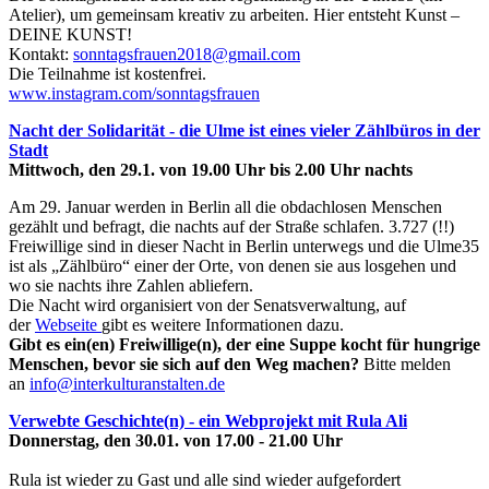
Atelier), um gemeinsam kreativ zu arbeiten. Hier entsteht Kunst –
DEINE KUNST!
Kontakt:
sonntagsfrauen2018@gmail.com
Die Teilnahme ist kostenfrei.
www.instagram.com/sonntagsfrauen
Nacht der Solidarität - die Ulme ist eines vieler Zählbüros in der
Stadt
Mittwoch, den 29.1. von 19.00 Uhr bis 2.00 Uhr nachts
Am 29. Januar werden in Berlin all die obdachlosen Menschen
gezählt und befragt, die nachts auf der Straße schlafen. 3.727 (!!)
Freiwillige sind in dieser Nacht in Berlin unterwegs und die Ulme35
ist als „Zählbüro“ einer der Orte, von denen sie aus losgehen und
wo sie nachts ihre Zahlen abliefern.
Die Nacht wird organisiert von der Senatsverwaltung, auf
der
Webseite
gibt es weitere Informationen dazu.
Gibt es ein(en) Freiwillige(n), der eine Suppe kocht für hungrige
Menschen, bevor sie sich auf den Weg machen?
Bitte melden
an
info@interkulturanstalten.de
Verwebte Geschichte(n) - ein Webprojekt mit Rula Ali
Donnerstag, den 30.01. von 17.00 - 21.00 Uhr
Rula ist wieder zu Gast und alle sind wieder aufgefordert