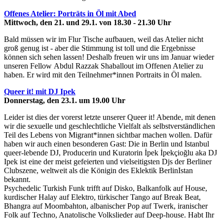
Offenes Atelier: Porträts in Öl mit Abed
Mittwoch, den 21. und 29.1. von 18.30 - 21.30 Uhr
Bald müssen wir im Flur Tische aufbauen, weil das Atelier nicht
groß genug ist - aber die Stimmung ist toll und die Ergebnisse
können sich sehen lassen! Deshalb freuen wir uns im Januar wieder
unseren Fellow Abdul Razzak Shaballout im Offenen Atelier zu
haben. Er wird mit den Teilnehmer*innen Portraits in Öl malen.
Queer it! mit DJ Ipek
Donnerstag, den 23.1. um 19.00 Uhr
Leider ist dies der vorerst letzte unserer Queer it! Abende, mit denen
wir die sexuelle und geschlechtliche Vielfalt als selbstverständlichen
Teil des Lebens von Migrant*innen sichtbar machen wollen. Dafür
haben wir auch einen besonderen Gast: Die in Berlin und Istanbul
queer-lebende DJ, Producerin und Kuratorin İpek İpekçioğlu aka DJ
Ipek ist eine der meist gefeierten und vielseitigsten Djs der Berliner
Clubszene, weltweit als die Königin des Eklektik BerlinIstan
bekannt.
Psychedelic Turkish Funk trifft auf Disko, Balkanfolk auf House,
kurdischer Halay auf Elektro, türkischer Tango auf Break Beat,
Bhangra auf Moombahton, albanischer Pop auf Twerk, iranischer
Folk auf Techno, Anatolische Volkslieder auf Deep-house. Habt Ihr