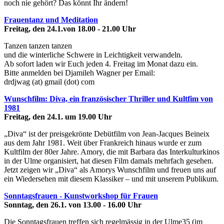
noch nie gehört? Das könnt Ihr ändern!
Frauentanz und Meditation
Freitag, den 24.1.von 18.00 - 21.00 Uhr
Tanzen tanzen tanzen
und die winterliche Schwere in Leichtigkeit verwandeln.
Ab sofort laden wir Euch jeden 4. Freitag im Monat dazu ein.
Bitte anmelden bei Djamileh Wagner per Email:
drdjwag (at) gmail (dot) com
Wunschfilm: Diva, ein französischer Thriller und Kultfim von
1981
Freitag, den 24.1. um 19.00 Uhr
„Diva“ ist der preisgekrönte Debütfilm von Jean-Jacques Beineix
aus dem Jahr 1981. Weit über Frankreich hinaus wurde er zum
Kultfilm der 80er Jahre. Amory, die mit Barbara das Interkulturkinos
in der Ulme organisiert, hat diesen Film damals mehrfach gesehen.
Jetzt zeigen wir „Diva“ als Amorys Wunschfilm und freuen uns auf
ein Wiedersehen mit diesem Klassiker – und mit unserem Publikum.
Sonntagsfrauen - Kunstworkshop für Frauen
Sonntag, den 26.1. von 13.00 - 16.00 Uhr
Die Sonntagsfrauen treffen sich regelmässig in der Ulme35 (im