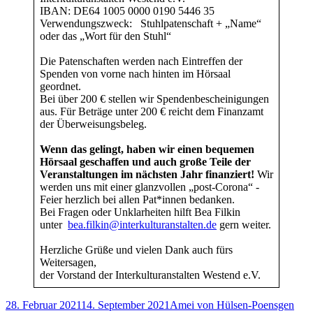
IBAN: DE64 1005 0000 0190 5446 35
Verwendungszweck: Stuhlpatenschaft + „Name“
oder das „Wort für den Stuhl“
Die Patenschaften werden nach Eintreffen der
Spenden von vorne nach hinten im Hörsaal
geordnet.
Bei über 200 € stellen wir Spendenbescheinigungen
aus. Für Beträge unter 200 € reicht dem Finanzamt
der Überweisungsbeleg.
Wenn das gelingt, haben wir einen bequemen
Hörsaal geschaffen und auch große Teile der
Veranstaltungen im nächsten Jahr finanziert!
Wir
werden uns mit einer glanzvollen „post-Corona“ -
Feier herzlich bei allen Pat*innen bedanken.
Bei Fragen oder Unklarheiten hilft Bea Filkin
unter
bea.filkin@interkulturanstalten.de
gern weiter.
Herzliche Grüße und vielen Dank auch fürs
Weitersagen,
der Vorstand der Interkulturanstalten Westend e.V.
Veröffentlicht
Autor
Kate
28. Februar 2021
14. September 2021
Amei von Hülsen-Poensgen