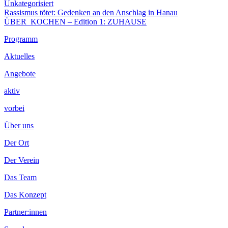
am
Unkategorisiert
Beitragsnavigation
Vorheriger
Rassismus tötet: Gedenken an den Anschlag in Hanau
Beitrag:
Nächster
ÜBER_KOCHEN – Edition 1: ZUHAUSE
Beitrag
Footer
Programm
Inhalt
Aktuelles
Angebote
aktiv
vorbei
Über uns
Der Ort
Der Verein
Das Team
Das Konzept
Partner:innen