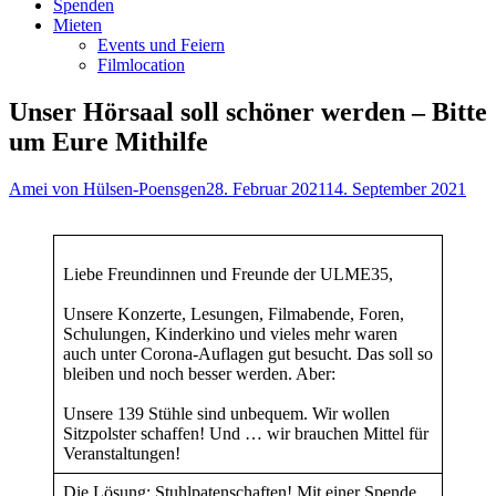
Spenden
Mieten
Events und Feiern
Filmlocation
Unser Hörsaal soll schöner werden – Bitte
um Eure Mithilfe
Autor
Veröffentlicht
Amei von Hülsen-Poensgen
28. Februar 2021
14. September 2021
am
Liebe Freundinnen und Freunde der ULME35,
Unsere Konzerte, Lesungen, Filmabende, Foren,
Schulungen, Kinderkino und vieles mehr waren
auch unter Corona-Auflagen gut besucht. Das soll so
bleiben und noch besser werden. Aber:
Unsere 139 Stühle sind unbequem. Wir wollen
Sitzpolster schaffen! Und … wir brauchen Mittel für
Veranstaltungen!
Die Lösung: Stuhlpatenschaften! Mit einer Spende