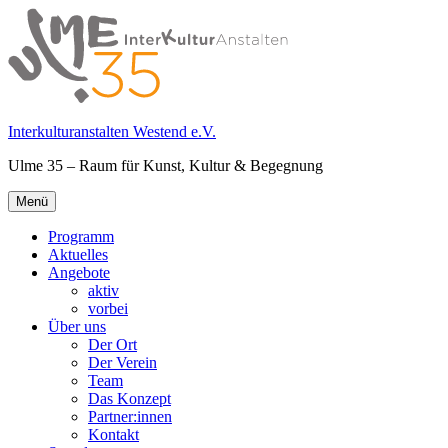
Springe
zum
Inhalt
Interkulturanstalten Westend e.V.
Ulme 35 – Raum für Kunst, Kultur & Begegnung
Primäres
Menü
Menü
Programm
Aktuelles
Angebote
aktiv
vorbei
Über uns
Der Ort
Der Verein
Team
Das Konzept
Partner:innen
Kontakt