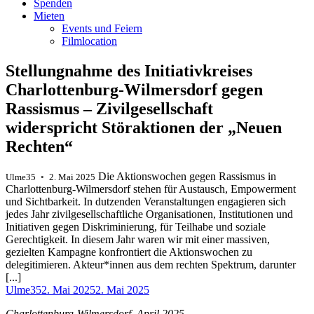
Spenden
Mieten
Events und Feiern
Filmlocation
Stellungnahme des Initiativkreises
Charlottenburg-Wilmersdorf gegen
Rassismus – Zivilgesellschaft
widerspricht Störaktionen der „Neuen
Rechten“
Die Aktionswochen gegen Rassismus in
Ulme35 ◦ 2. Mai 2025
Charlottenburg-Wilmersdorf stehen für Austausch, Empowerment
und Sichtbarkeit. In dutzenden Veranstaltungen engagieren sich
jedes Jahr zivilgesellschaftliche Organisationen, Institutionen und
Initiativen gegen Diskriminierung, für Teilhabe und soziale
Gerechtigkeit. In diesem Jahr waren wir mit einer massiven,
gezielten Kampagne konfrontiert die Aktionswochen zu
delegitimieren. Akteur*innen aus dem rechten Spektrum, darunter
[...]
Autor
Veröffentlicht
Ulme35
2. Mai 2025
2. Mai 2025
am
Charlottenburg-Wilmersdorf, April 2025