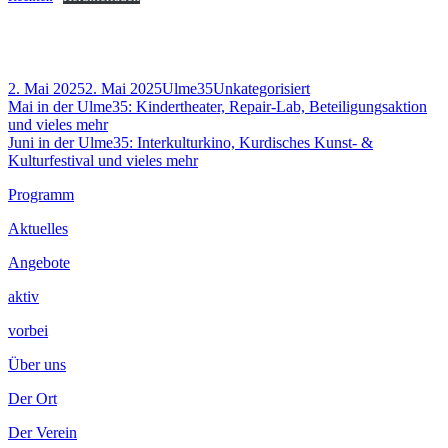
Veröffentlicht
Autor
Kategorien
2. Mai 2025
2. Mai 2025
Ulme35
Unkategorisiert
am
Beitragsnavigation
Vorheriger
Mai in der Ulme35: Kindertheater, Repair-Lab, Beteiligungsaktion
Beitrag:
und vieles mehr
Nächster
Juni in der Ulme35: Interkulturkino, Kurdisches Kunst- &
Beitrag
Kulturfestival und vieles mehr
Footer
Programm
Inhalt
Aktuelles
Angebote
aktiv
vorbei
Über uns
Der Ort
Der Verein