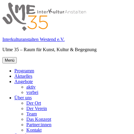
Springe
zum
Inhalt
Interkulturanstalten Westend e.V.
Ulme 35 – Raum für Kunst, Kultur & Begegnung
Primäres
Menü
Menü
Programm
Aktuelles
Angebote
aktiv
vorbei
Über uns
Der Ort
Der Verein
Team
Das Konzept
Partner:innen
Kontakt