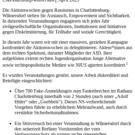
Die Aktionswochen gegen Rassismus in Charlottenburg-
Wilmersdorf stehen für Austausch, Empowerment und Sichtbarkeit.
In dutzenden Veranstaltungen engagieren sich jedes Jahr
zivilgesellschaftliche Organisationen, Institutionen und Initiativen
gegen Diskriminierung, für Teilhabe und soziale Gerechtigkeit.
In diesem Jahr waren wir mit einer massiven, gezielten Kampagne
konfrontiert die Aktionswochen zu delegitimieren. Akteur*innen aus
dem rechten Spektrum, darunter Mitglieder der AfD, ihrer
aufgelösten extrem rechten Jugendorganisation Junge Alternative
1
sowie rechtspopulistische Medien wie
NIUS
agierten koordiniert.
Es wurden Veranstaltungen gestört, unsere Arbeit diskreditiert und
Beteiligte eingeschüchtert:
Über 700 Fake-Anmeldungen zum Fastenbrechen im Rathaus
Charlottenburg innerhalb von 2 Stunden (auch unter „Adolf
Hitler“ oder „Goebbels“). Dieses NS-verherrlichende
Vorgehen führte zu erheblichem Mehraufwand, auch durch
verstärkte Sicherheitsmaßnahmen.
.
Ein Störversuch bei einer Veranstaltung in Wilmersdorf durch
den seinerzeit Berliner Vorsitzenden der vom
Verfassungsschutz als extrem rechts eingestuften