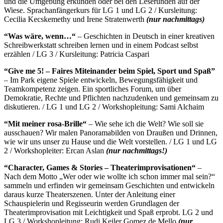
und die Umgebung erkunden oder bei den Leserunden auf der
Wiese. Sprachanfängerkurs für LG 1 und LG 2 / Kursleitung:
Cecilia Kecskemethy und Irene Stratenwerth
(nur nachmittags)
“Was wäre, wenn…“
– Geschichten in Deutsch in einer kreativen
Schreibwerkstatt schreiben lernen und in einem Podcast selbst
erzählen / LG 3 / Kursleitung: Patricia Caspari
“Give me 5! – Faires Miteinander beim Spiel, Sport und Spaß”
– Im Park eigene Spiele entwickeln, Bewegungsfähigkeit und
Teamkompetenz zeigen. Ein sportliches Forum, um über
Demokratie, Rechte und Pflichten nachzudenken und gemeinsam zu
diskutieren. / LG 1 und LG 2 / Workshopleitung: Sami Alchaim
“Mit meiner rosa-Brille“
– Wie sehe ich die Welt? Wie soll sie
ausschauen? Wir malen Panoramabilden von Draußen und Drinnen,
wie wir uns unser zu Hause und die Welt vorstellen. / LG 1 und LG
2 / Workshopleiter: Ercan Aslan
(nur nachmittags!)
“Character, Games & Stories – Theaterimprovisationen“
–
Nach dem Motto „Wer oder wie wollte ich schon immer mal sein?“
sammeln und erfinden wir gemeinsam Geschichten und entwickeln
daraus kurze Theaterszenen. Unter der Anleitung einer
Schauspielerin und Regisseurin werden Grundlagen der
Theaterimprovisation mit Leichtigkeit und Spaß erprobt. LG 2 und
LG 3 / Workshopleitung: Rudi Keiler Gomez de Mello
(nur