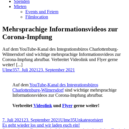
Spenden
Mieten
Events und Feiern
Filmlocation
Mehrsprachige Informationsvideos zur
Corona-Impfung
Auf dem YouTube-Kanal des Integrationsbüros Charlottenburg-
Wilmersdorf sind wichtige mehrsprachige Informationsvideos zur
Corona-Impfung abrufbar. Verbreitet Videolink und Flyer gerne
weiter! [...]
Autor
Veröffentlicht
Ulme35
7. Juli 2021
23. September 2021
am
Auf dem
YouTube-Kanal des Integrationsbüros
Charlottenburg-Wilmersdorf
sind wichtige mehrsprachige
Informationsvideos zur Corona-Impfung abrufbar.
Verbreitet
Videolink
und
Flyer
gerne weiter!
Veröffentlicht
Autor
Kategorien
7. Juli 2021
23. September 2021
Ulme35
Unkategorisiert
am
Beitragsnavigation
Vorheriger
Es geht wieder los und wir laden euch ein!