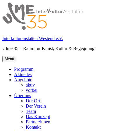
Springe
zum
Inhalt
Interkulturanstalten Westend e.V.
Ulme 35 – Raum für Kunst, Kultur & Begegnung
Primäres
Menü
Menü
Programm
Aktuelles
Angebote
aktiv
vorbei
Über uns
Der Ort
Der Verein
Team
Das Konzept
Partner:innen
Kontakt