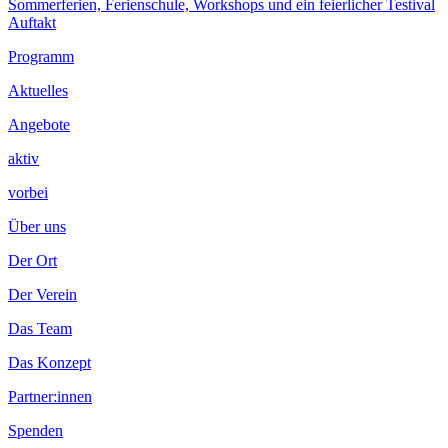
Beitrag:
Nächster
Sommerferien, Ferienschule, Workshops und ein feierlicher Testival
Beitrag
Auftakt
Footer
Programm
Inhalt
Aktuelles
Angebote
aktiv
vorbei
Über uns
Der Ort
Der Verein
Das Team
Das Konzept
Partner:innen
Spenden