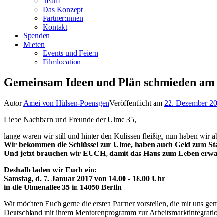
Team
Das Konzept
Partner:innen
Kontakt
Spenden
Mieten
Events und Feiern
Filmlocation
Gemeinsam Ideen und Plän schmieden am 
Autor
Amei von Hülsen-Poensgen
Veröffentlicht am
22. Dezember 2
Liebe Nachbarn und Freunde der Ulme 35,
lange waren wir still und hinter den Kulissen fleißig, nun haben wir a
Wir bekommen die Schlüssel zur Ulme, haben auch Geld zum Sta
Und jetzt brauchen wir EUCH, damit das Haus zum Leben erwa
Deshalb laden wir Euch ein:
Samstag, d. 7. Januar 2017 von 14.00 - 18.00 Uhr
in die Ulmenallee 35 in 14050 Berlin
Wir möchten Euch gerne die ersten Partner vorstellen, die mit uns ge
Deutschland mit ihrem Mentorenprogramm zur Arbeitsmarktintegration