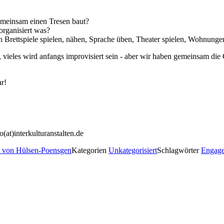
emeinsam einen Tresen baut?
organisiert was?
rettspiele spielen, nähen, Sprache üben, Theater spielen, Wohnungen o
, vieles wird anfangs improvisiert sein - aber wir haben gemeinsam di
r!
(at)interkulturanstalten.de
 von Hülsen-Poensgen
Kategorien
Unkategorisiert
Schlagwörter
Engag