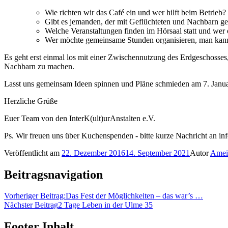
Wie richten wir das Café ein und wer hilft beim Betrieb?
Gibt es jemanden, der mit Geflüchteten und Nachbarn g
Welche Veranstaltungen finden im Hörsaal statt und wer 
Wer möchte gemeinsame Stunden organisieren, man kann B
Es geht erst einmal los mit einer Zwischennutzung des Erdgeschosses
Nachbarn zu machen.
Lasst uns gemeinsam Ideen spinnen und Pläne schmieden am 7. Janua
Herzliche Grüße
Euer Team von den InterK(ult)urAnstalten e.V.
Ps. Wir freuen uns über Kuchenspenden - bitte kurze Nachricht an info
Veröffentlicht am
22. Dezember 2016
14. September 2021
Autor
Amei
Beitragsnavigation
Vorheriger Beitrag:
Das Fest der Möglichkeiten – das war’s …
Nächster Beitrag
2 Tage Leben in der Ulme 35
Footer Inhalt