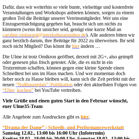
Dafür, dass wir weiterhin so viele bunte, vielseitige und kostenfreie
Veranstaltungen und Workshops anbieten können, sorgen zu einem
großen Teil die Beiträge unserer Vereinsmitglieder. Wer uns eine
Einzugsermächtigung gegeben hat, braucht sich um nichts zu
kümmern (wenn ihr unsicher seid, genügt eine kurze Mail an
caroline.einhaeupl@interkulturanstalten.de
). Alle anderen bitten wir
ganz herzlich darum, ihre Beiträge für 2022 zu überweisen. Ihr seid
noch nicht Mitglied? Das könnt ihr
hier
ändern …
Die Ulme ist trotz Omikron geöffnet, derzeit mit 2G+, also geimpft
oder genesen plus frisch getestet. Alle, die es nicht in ein
Testzentrum schaffen, können gegen eine kleine Spende einen
Schnelltest bei uns im Haus machen. Und wer momentan doch
lieber noch zu Hause bleiben will, kann sich die Zeit perfekt mit der
neuen
“Nußbaumplatz”-Publikation
oder den aktuellsten Folgen von
“Über_kochen”
bei YouTube vertreiben.
Viele Grüße und einen guten Start in den Februar wünscht,
euer Ulme35-Team
Alle Angebote zum Ausdrucken gibt es
hier
.
“Drama der Dame” | Schreib- und Performancewerkstatt
Samstag 12.02., 13:00 bis 16:00 Uhr (Infotermin)
Freitag 18.02., 18:00 bis 20:00 Uhr, Samstag 19.02., 13:00 bis