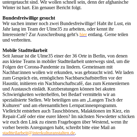
untergetaucht sind. Wir wollen schnell sein, denn der afghanische
Winter ist hart. Ein genauer Bericht folgt.
Bundesfreiwillige gesucht
Wir suchen immer noch zwei Bundesfreiwillige! Habt ihr Lust, ein
Jahr lang im Team der Ulme35 zu arbeiten, oder kennt ihr
Interessierte? Zur Ausschreibung geht’s
hier
entlang. Gerne teilen
und verbreiten.
Mobile Stadtteilarbeit
Seit Januar ist die Ulme35 einer der 36 Orte in Berlin, von denen
aus kleine Teams in mobiler Stadtteilarbeit unterwegs sind, um die
Folgen der Corona-Pandemie zu lindern. Gemeinsam mit
Nachbar:innen wollen wir erkunden, was gebraucht wird. Wir laden
zum Gespräch ein, ermöglichen Nachbarschaftstreffen vor der
Haustür, initiieren ein Nachbarschaftscafé, das zum Kennenlernen
und Austausch einlädt. Kurzberatungen können bei akuten
Schwierigkeiten weiterhelfen, bei Bedarf vermitteln wir an
spezialisierte Stellen. Wir beteiligen uns am „Langen Tisch der
Kulturen“ und am ehrenamtlichen Lernpat:innenprogramm.
Vielleicht entstehen auch Tauschbörsen, Malaktionen im Kiez, ein
Repair-Café oder eine eurer Ideen? Im nächsten Newsletter schicken
wir euch den Link zu einem Fragebogen über Westend, wenn ihr
vorher bereits Anregungen habt, schreibt bitte eine Mail an
stadtteilarbeit@interkulturanstalten.de
.