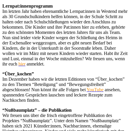
Lernpat:innenprogramm
Im letzten Jahr haben ehrenamtliche Lernpat:innen in Westend mehr
als 30 Grundschulkindern helfen können, in der Schule Schritt zu
halten oder nach Schulschließungen wieder den Anschluss zu
bekommen. Die Kinder und ihre Pat:innen hier zu erleben, gehörte
zu den schönsten Momenten des letzten Jahres für uns als Team.
Nun sind leider viele Kinder wegen der Schließung des Heims in
der Eschenallee weggezogen, aber es gibt neuen Bedarf bei
Kindern, die in der Unterkunft in der Soorstraße leben. Daher
wollen wir im März mit neuen Kindern wieder starten. Habt ihr Zeit
und Lust, einmal in der Woche mitzuhelfen? Wir freuen uns, wenn
ihr euch
hier
anmeldet.
“Über_kochen”
Im Dezember haben wir die letzten Editionen von “Über_kochen”
zu den Themen “Beteiligung” und “Bewegungsfreiheit”
abgeschlossen! Nun könnt ihr alle Folgen bei
YouTube
ansehen,
spannenden Gesprächen lauschen und leckere Rezepte zum
Nachkochen finden.
“Nußbaumplatz” – die Publikation
Wir freuen uns über die frisch eingetroffene Publikation des
Projektes “Nußbaumplatz”. Unter dem Namen “Nußbaumplatz”
haben sich 2021 Künstler:innen, Nachbar:innen, ehemalige