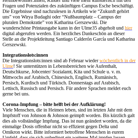
Heimbewohner:innen, Kinder und viele mehr künstlerisch mit den
Fragen und Potenzialen des zukünftigen Campus Esche beschäftigt.
Die Ergebnisse sind nachzulesen in Artikeln wie “Zukunft gehört
uns” von Wirya Budaghi oder “Nußbaumplatz – Campus der
pluralen Demokratie” von Katharina Gerszewski. Die
wunderschöne Printausgabe kann in der Ulme35 abgeholt und
hier
digital abgerufen werden. Ein herzliches Dankeschön an dieser
Stelle an die Projektleitung Santiago Calderón García und Katharina
Gerszewski.
Integrationslots:innen
Die Integrationslots:innen sind ab Februar wieder
wöchentlich in der
Ulme
! Sie unterstützen in Lebensbereichen wie Aufenthalt,
Deutschkurse, Jobcenter/ Sozialamt, Kita und Schule u. v. m.
Mittwochs auf Arabisch, Chinesisch, Englisch, Rumänisch,
Persisch, Kurdisch und Türkisch. Donnerstags auf Arabisch,
Lettisch, Russisch und Persisch. Für andere Sprachen meldet euch
gerne bei uns.
Corona-Impfung – bitte helft bei der Aufklärung!
Viele Menschen, die in Heimen leben, sind im letzten Jahr mit dem
Impfstoff von Johnson & Johnson geimpft worden. Bis kürzlich galt
dies als vollständige Impfung. Das ist nun geändert worden, da die
einmalige Dosis offenbar nicht so effizient gegen Delta und
Omikron wirkt. Bitte informiert betroffene Menschen in eurem
Umfeld, dass sie sich unbedingt ein weiteres Mal impfen lassen