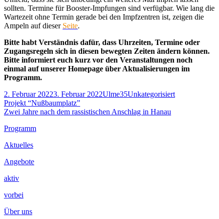
sollten. Termine für Booster-Impfungen sind verfügbar. Wie lang die
Wartezeit ohne Termin gerade bei den Impfzentren ist, zeigen die
Ampeln auf dieser
Seite
.
Bitte habt Verständnis dafür, dass Uhrzeiten, Termine oder
Zugangsregeln sich in diesen bewegten Zeiten ändern können.
Bitte informiert euch kurz vor den Veranstaltungen noch
einmal auf unserer Homepage über Aktualisierungen im
Programm.
Veröffentlicht
Autor
Kategorien
2. Februar 2022
3. Februar 2022
Ulme35
Unkategorisiert
am
Beitragsnavigation
Vorheriger
Projekt “Nußbaumplatz”
Beitrag:
Nächster
Zwei Jahre nach dem rassistischen Anschlag in Hanau
Beitrag
Footer
Programm
Inhalt
Aktuelles
Angebote
aktiv
vorbei
Über uns