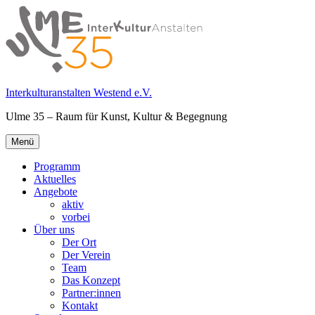
Springe
zum
Inhalt
Interkulturanstalten Westend e.V.
Ulme 35 – Raum für Kunst, Kultur & Begegnung
Primäres
Menü
Menü
Programm
Aktuelles
Angebote
aktiv
vorbei
Über uns
Der Ort
Der Verein
Team
Das Konzept
Partner:innen
Kontakt