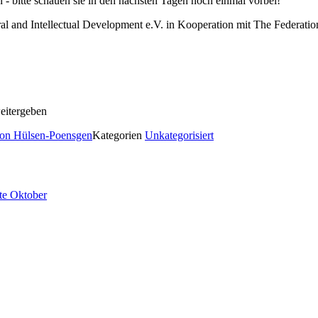
n - bitte schauen sie in den nächsten Tagen noch einmal vorbei!
ral and Intellectual Development e.V. in Kooperation mit The Federati
eitergeben
on Hülsen-Poensgen
Kategorien
Unkategorisiert
tte Oktober