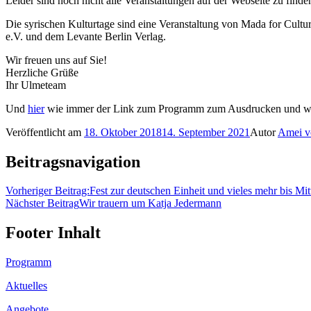
Leider sind noch nicht alle Veranstaltungen auf der Webseite zu finde
Die syrischen Kulturtage sind eine Veranstaltung von Mada for Cultu
e.V. und dem Levante Berlin Verlag.
Wir freuen uns auf Sie!
Herzliche Grüße
Ihr Ulmeteam
Und
hier
wie immer der Link zum Programm zum Ausdrucken und w
Veröffentlicht am
18. Oktober 2018
14. September 2021
Autor
Amei v
Beitragsnavigation
Vorheriger Beitrag:
Fest zur deutschen Einheit und vieles mehr bis Mi
Nächster Beitrag
Wir trauern um Katja Jedermann
Footer Inhalt
Programm
Aktuelles
Angebote