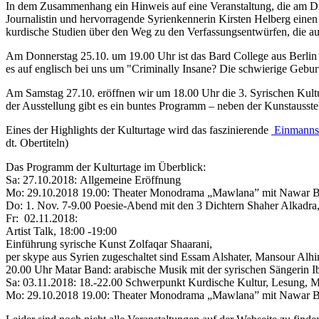
In dem Zusammenhang ein Hinweis auf eine Veranstaltung, die am Dien
Journalistin und hervorragende Syrienkennerin Kirsten Helberg eine
kurdische Studien über den Weg zu den Verfassungsentwürfen, die a
Am Donnerstag 25.10. um 19.00 Uhr ist das Bard College aus Berlin mi
es auf englisch bei uns um "Criminally Insane? Die schwierige Geburt
Am Samstag 27.10. eröffnen wir um 18.00 Uhr die 3. Syrischen Kultu
der Ausstellung gibt es ein buntes Programm – neben der Kunstausst
Eines der Highlights der Kulturtage wird das faszinierende
Einmannst
dt. Obertiteln)
Das Programm der Kulturtage im Überblick:
Sa: 27.10.2018: Allgemeine Eröffnung
Mo: 29.10.2018 19.00: Theater Monodrama „Mawlana” mit Nawar B
Do: 1. Nov. 7-9.00 Poesie-Abend mit den 3 Dichtern Shaher Alkadra
Fr: 02.11.2018:
Artist Talk, 18:00 -19:00
Einführung syrische Kunst Zolfaqar Shaarani,
per skype aus Syrien zugeschaltet sind Essam Alshater, Mansour Alh
20.00 Uhr Matar Band: arabische Musik mit der syrischen Sängerin I
Sa: 03.11.2018: 18.-22.00 Schwerpunkt Kurdische Kultur, Lesung, 
Mo: 29.10.2018 19.00: Theater Monodrama „Mawlana” mit Nawar B