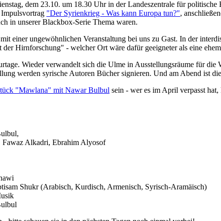
stag, dem 23.10. um 18.30 Uhr in der Landeszentrale für politische Bil
n Impulsvortrag
"Der Syrienkrieg - Was kann Europa tun?"
, anschließe
uch in unserer Blackbox-Serie Thema waren.
t einer ungewöhnlichen Veranstaltung bei uns zu Gast. In der interdis
 der Hirnforschung" - welcher Ort wäre dafür geeigneter als eine ehem
rtage. Wieder verwandelt sich die Ulme in Ausstellungsräume für die
ellung werden syrische Autoren Bücher signieren. Und am Abend ist d
ück "Mawlana" mit Nawar Bulbul
sein - wer es im April verpasst hat,
ulbul,
, Fawaz Alkadri, Ebrahim Alyosof
inawi
btisam Shukr (Arabisch, Kurdisch, Armenisch, Syrisch-Aramäisch)
Musik
ulbul