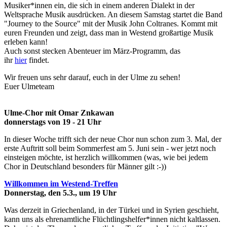
Musiker*innen ein, die sich in einem anderen Dialekt in der
Weltsprache Musik ausdrücken. An diesem Samstag startet die Band
"Journey to the Source" mit der Musik John Coltranes. Kommt mit
euren Freunden und zeigt, dass man in Westend großartige Musik
erleben kann!
Auch sonst stecken Abenteuer im März-Programm, das
ihr
hier
findet.
Wir freuen uns sehr darauf, euch in der Ulme zu sehen!
Euer Ulmeteam
Ulme-Chor mit Omar Znkawan
donnerstags von 19 - 21 Uhr
In dieser Woche trifft sich der neue Chor nun schon zum 3. Mal, der
erste Auftritt soll beim Sommerfest am 5. Juni sein - wer jetzt noch
einsteigen möchte, ist herzlich willkommen (was, wie bei jedem
Chor in Deutschland besonders für Männer gilt :-))
W
illkommen im Westend-Treffen
Donnerstag, den 5.3., um 19 Uhr
Was derzeit in Griechenland, in der Türkei und in Syrien geschieht,
kann uns als ehrenamtliche Flüchtlingshelfer*innen nicht kaltlassen.