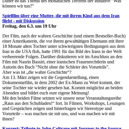
Daher ist das Thema des monatlichen Treffens der Initiative "Was
können wir tun?"
S
p
i
e
l
f
i
l
m
ü
b
e
r
e
i
n
e
M
u
t
t
e
r
,
d
i
e
m
i
t
i
h
r
e
m
K
i
n
d
a
u
s
d
e
m
I
r
a
n
f
l
i
e
h
t
-
mit Diskussion
Freitag, den 6.3. um 19 Uhr
Der Film, nach der wahren Geschichte (und einem Bestseller-Buch)
einer Amerikanerin, die vor ihrem gewalttätigen Ehemann mit ihrer
18 Monate alten Tochter unter schwierigsten Bedingungen aus dem
Iran in die USA floh, hatte 1991 für das Bild des Irans in der Welt
verheerende Folgen. Darüber diskutieren wir im Anschluss an den
Film mit Nasrin Bassiri, einer iranischen Frauenrechtlerin und
Autorin des Buch “Nicht ohne die Schleier des Vorurteils”.
Aber was ist „die wahre Geschichte“?
Am 13. März zeigen wir die Gegendarstellung, einen
Dokumentarfilm, in dem 2002 der Ex-Mann zu Wort kommt, der
seine Tochter nie wieder gesehen hat. Kommt möglichst an beiden
Abenden und bildet euch eure eigene Meinung!
Mit den beiden Filme setzten wir unsere neue Veranstaltungsreihe
„Raus aus den Schubladen!“ fort. In Filmen, Workshops, Lesungen
und Gesprächen zeigen und hinterfragen wir Stereotype und
Vorurteile – was machen sie mit uns, und was machen wir mit
ihnen?
Konzert: Tribute to John Coltrane mit Journey to the Source