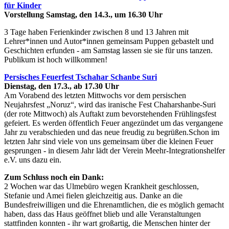
für Kinder
Vorstellung Samstag, den 14.3., um 16.30 Uhr
3 Tage haben Ferienkinder zwischen 8 und 13 Jahren mit
Lehrer*innen und Autor*innen gemeinsam Puppen gebastelt und
Geschichten erfunden - am Samstag lassen sie sie für uns tanzen.
Publikum ist hoch willkommen!
Persisches Feuerfest Tschahar Schanbe Suri
Dienstag, den 17.3., ab 17.30 Uhr
Am Vorabend des letzten Mittwochs vor dem persischen
Neujahrsfest „Noruz“, wird das iranische Fest Chaharshanbe-Suri
(der rote Mittwoch) als Auftakt zum bevorstehenden Frühlingsfest
gefeiert. Es werden öffentlich Feuer angezündet um das vergangene
Jahr zu verabschieden und das neue freudig zu begrüßen.Schon im
letzten Jahr sind viele von uns gemeinsam über die kleinen Feuer
gesprungen - in diesem Jahr lädt der Verein Meehr-Integrationshelfer
e.V. uns dazu ein.
Zum Schluss noch ein Dank:
2 Wochen war das Ulmebüro wegen Krankheit geschlossen,
Stefanie und Amei fielen gleichzeitig aus. Danke an die
Bundesfreiwilligen und die Ehrenamtlichen, die es möglich gemacht
haben, dass das Haus geöffnet blieb und alle Veranstaltungen
stattfinden konnten - ihr wart großartig, die Menschen hinter der