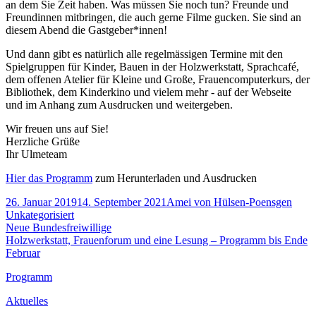
an dem Sie Zeit haben. Was müssen Sie noch tun? Freunde und
Freundinnen mitbringen, die auch gerne Filme gucken. Sie sind an
diesem Abend die Gastgeber*innen!
Und dann gibt es natürlich alle regelmässigen Termine mit den
Spielgruppen für Kinder, Bauen in der Holzwerkstatt, Sprachcafé,
dem offenen Atelier für Kleine und Große, Frauencomputerkurs, der
Bibliothek, dem Kinderkino und vielem mehr - auf der Webseite
und im Anhang zum Ausdrucken und weitergeben.
Wir freuen uns auf Sie!
Herzliche Grüße
Ihr Ulmeteam
Hier das Programm
zum Herunterladen und Ausdrucken
Veröffentlicht
Autor
Kateg
26. Januar 2019
14. September 2021
Amei von Hülsen-Poensgen
am
Unkategorisiert
Beitragsnavigation
Vorheriger
Neue Bundesfreiwillige
Beitrag:
Nächster
Holzwerkstatt, Frauenforum und eine Lesung – Programm bis Ende
Beitrag
Februar
Footer
Programm
Inhalt
Aktuelles