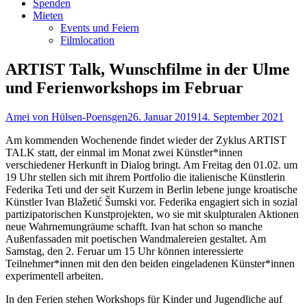
Spenden
Mieten
Events und Feiern
Filmlocation
ARTIST Talk, Wunschfilme in der Ulme
und Ferienworkshops im Februar
Autor
Veröffentlicht
Amei von Hülsen-Poensgen
26. Januar 2019
14. September 2021
am
Am kommenden Wochenende findet wieder der Zyklus ARTIST
TALK statt, der einmal im Monat zwei Künstler*innen
verschiedener Herkunft in Dialog bringt. Am Freitag den 01.02. um
19 Uhr stellen sich mit ihrem Portfolio die italienische Künstlerin
Federika Teti und der seit Kurzem in Berlin lebene junge kroatische
Künstler Ivan Blažetić Šumski vor. Federika engagiert sich in sozial
partizipatorischen Kunstprojekten, wo sie mit skulpturalen Aktionen
neue Wahrnemungräume schafft. Ivan hat schon so manche
Außenfassaden mit poetischen Wandmalereien gestaltet. Am
Samstag, den 2. Feruar um 15 Uhr können interessierte
Teilnehmer*innen mit den den beiden eingeladenen Künster*innen
experimentell arbeiten.
In den Ferien stehen Workshops für Kinder und Jugendliche auf