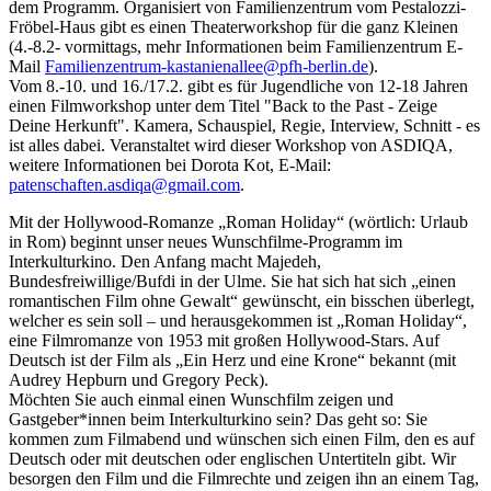
dem Programm.
Organisiert von Familienzentrum vom Pestalozzi-
Fröbel-Haus gibt es einen Theaterworkshop für die ganz Kleinen
(4.-8.2- vormittags, mehr Informationen beim Familienzentrum E-
Mail
Familienzentrum-kastanienallee@pfh-berlin.de
).
Vom 8.-10. und 16./17.2. gibt es für Jugendliche von 12-18 Jahren
einen Filmworkshop unter dem Titel "Back to the Past - Zeige
Deine Herkunft". Kamera, Schauspiel, Regie, Interview, Schnitt - es
ist alles dabei. Veranstaltet wird dieser Workshop von ASDIQA,
weitere Informationen bei Dorota Kot, E-Mail:
patenschaften.asdiqa@gmail.com
.
Mit der Hollywood-Romanze „Roman Holiday“ (wörtlich: Urlaub
in Rom) beginnt unser neues Wunschfilme-Programm im
Interkulturkino. Den Anfang macht Majedeh,
Bundesfreiwillige/Bufdi in der Ulme. Sie hat sich hat sich „einen
romantischen Film ohne Gewalt“ gewünscht, ein bisschen überlegt,
welcher es sein soll – und herausgekommen ist „Roman Holiday“,
eine Filmromanze von 1953 mit großen Hollywood-Stars. Auf
Deutsch ist der Film als „Ein Herz und eine Krone“ bekannt (mit
Audrey Hepburn und Gregory Peck).
Möchten Sie auch einmal einen Wunschfilm zeigen und
Gastgeber*innen beim Interkulturkino sein? Das geht so: Sie
kommen zum Filmabend und wünschen sich einen Film, den es auf
Deutsch oder mit deutschen oder englischen Untertiteln gibt. Wir
besorgen den Film und die Filmrechte und zeigen ihn an einem Tag,