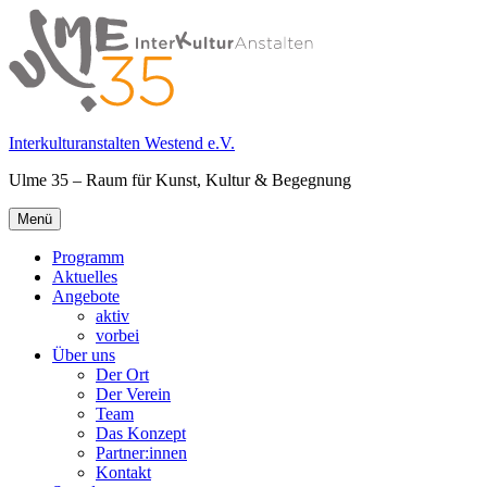
Springe
zum
Inhalt
Interkulturanstalten Westend e.V.
Ulme 35 – Raum für Kunst, Kultur & Begegnung
Primäres
Menü
Menü
Programm
Aktuelles
Angebote
aktiv
vorbei
Über uns
Der Ort
Der Verein
Team
Das Konzept
Partner:innen
Kontakt