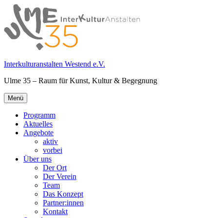
Springe
zum
Inhalt
Interkulturanstalten Westend e.V.
Ulme 35 – Raum für Kunst, Kultur & Begegnung
Primäres
Menü
Menü
Programm
Aktuelles
Angebote
aktiv
vorbei
Über uns
Der Ort
Der Verein
Team
Das Konzept
Partner:innen
Kontakt