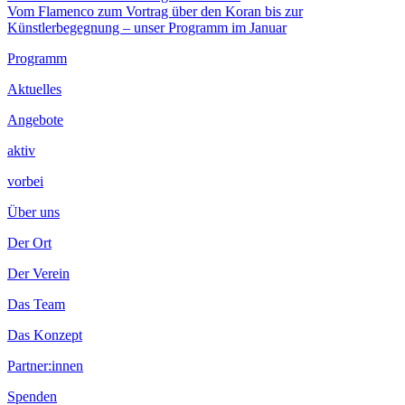
Nächster
Vom Flamenco zum Vortrag über den Koran bis zur
Beitrag
Künstlerbegegnung – unser Programm im Januar
Footer
Programm
Inhalt
Aktuelles
Angebote
aktiv
vorbei
Über uns
Der Ort
Der Verein
Das Team
Das Konzept
Partner:innen
Spenden