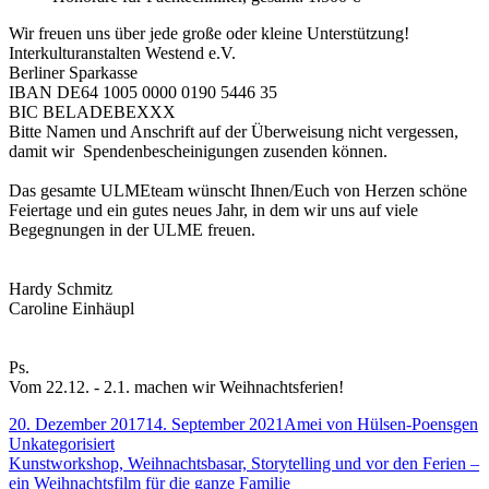
Wir freuen uns über jede große oder kleine Unterstützung!
Interkulturanstalten Westend e.V.
Berliner Sparkasse
IBAN DE64 1005 0000 0190 5446 35
BIC BELADEBEXXX
Bitte Namen und Anschrift auf der Überweisung nicht vergessen,
damit wir Spendenbescheinigungen zusenden können.
Das gesamte ULMEteam wünscht Ihnen/Euch von Herzen schöne
Feiertage und ein gutes neues Jahr, in dem wir uns auf viele
Begegnungen in der ULME freuen.
Hardy Schmitz
Caroline Einhäupl
Ps.
Vom 22.12. - 2.1. machen wir Weihnachtsferien!
Veröffentlicht
Autor
K
20. Dezember 2017
14. September 2021
Amei von Hülsen-Poensgen
am
Unkategorisiert
Beitragsnavigation
Vorheriger
Kunstworkshop, Weihnachtsbasar, Storytelling und vor den Ferien –
Beitrag:
ein Weihnachtsfilm für die ganze Familie