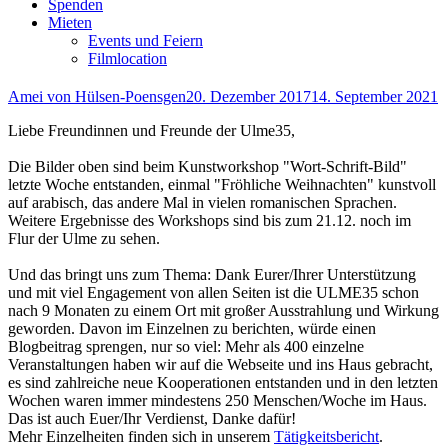
Spenden
Mieten
Events und Feiern
Filmlocation
Autor
Veröffentlicht
Amei von Hülsen-Poensgen
20. Dezember 2017
14. September 2021
am
Liebe Freundinnen und Freunde der Ulme35,
Die Bilder oben sind beim Kunstworkshop "Wort-Schrift-Bild"
letzte Woche entstanden, einmal "Fröhliche Weihnachten" kunstvoll
auf arabisch, das andere Mal in vielen romanischen Sprachen.
Weitere Ergebnisse des Workshops sind bis zum 21.12. noch im
Flur der Ulme zu sehen.
Und das bringt uns zum Thema: Dank Eurer/Ihrer Unterstützung
und mit viel Engagement von allen Seiten ist die ULME35 schon
nach 9 Monaten zu einem Ort mit großer Ausstrahlung und Wirkung
geworden. Davon im Einzelnen zu berichten, würde einen
Blogbeitrag sprengen, nur so viel: Mehr als 400 einzelne
Veranstaltungen haben wir auf die Webseite und ins Haus gebracht,
es sind zahlreiche neue Kooperationen entstanden und in den letzten
Wochen waren immer mindestens 250 Menschen/Woche im Haus.
Das ist auch Euer/Ihr Verdienst, Danke dafür!
Mehr Einzelheiten finden sich in unserem
Tätigkeitsbericht
.