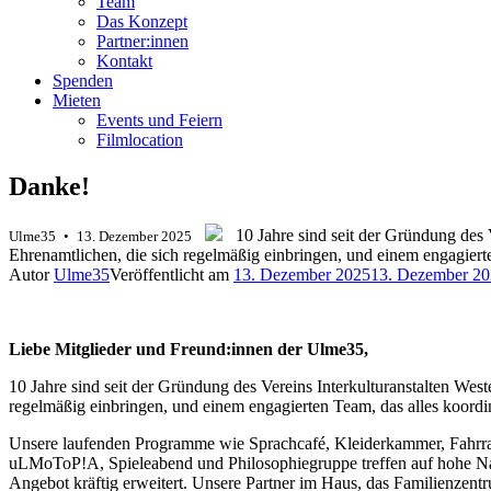
Team
Das Konzept
Partner:innen
Kontakt
Spenden
Mieten
Events und Feiern
Filmlocation
Danke!
.
.
10 Jahre sind seit der Gründung des 
Ulme35 • 13. Dezember 2025
Ehrenamtlichen, die sich regelmäßig einbringen, und einem engagierten
Autor
Ulme35
Veröffentlicht am
13. Dezember 2025
13. Dezember 2
Liebe Mitglieder und Freund:innen der Ulme35,
10 Jahre sind seit der Gründung des Vereins Interkulturanstalten Wes
regelmäßig einbringen, und einem engagierten Team, das alles koordin
Unsere laufenden Programme wie Sprachcafé, Kleiderkammer, Fahrradw
uLMoToP!A, Spieleabend und Philosophiegruppe treffen auf hohe Nac
Angebot kräftig erweitert. Unsere Partner im Haus, das Familienzen