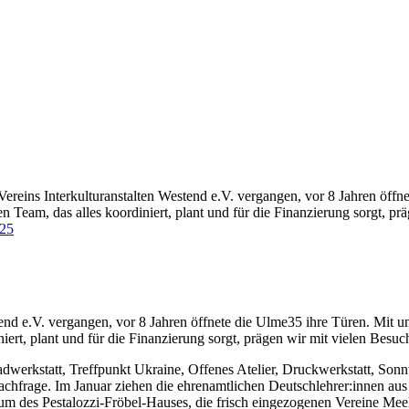
Vereins Interkulturanstalten Westend e.V. vergangen, vor 8 Jahren öffn
 Team, das alles koordiniert, plant und für die Finanzierung sorgt, pr
025
tend e.V. vergangen, vor 8 Jahren öffnete die Ulme35 ihre Türen. Mit u
iert, plant und für die Finanzierung sorgt, prägen wir mit vielen Besuc
erkstatt, Treffpunkt Ukraine, Offenes Atelier, Druckwerkstatt, Sonnt
hfrage. Im Januar ziehen die ehrenamtlichen Deutschlehrer:innen au
trum des Pestalozzi-Fröbel-Hauses, die frisch eingezogenen Vereine M