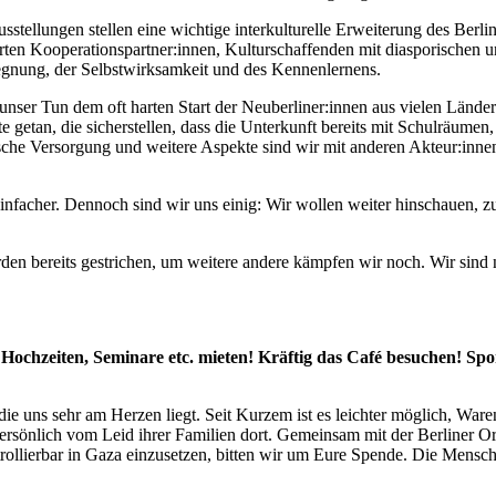
ellungen stellen eine wichtige interkulturelle Erweiterung des Berlin
en Kooperationspartner:innen, Kulturschaffenden mit diasporischen un
gegnung, der Selbstwirksamkeit und des Kennenlernens.
ser Tun dem oft harten Start der Neuberliner:innen aus vielen Länder
 getan, die sicherstellen, dass die Unterkunft bereits mit Schulräum
ische Versorgung und weitere Aspekte sind wir mit anderen Akteur:inne
 einfacher. Dennoch sind wir uns einig: Wir wollen weiter hinschauen,
en bereits gestrichen, um weitere andere kämpfen wir noch. Wir sind ni
chzeiten, Seminare etc. mieten! Kräftig das Café besuchen! Spon
die uns sehr am Herzen liegt. Seit Kurzem ist es leichter möglich, War
ersönlich vom Leid ihrer Familien dort. Gemeinsam mit der Berliner O
ollierbar in Gaza einzusetzen, bitten wir um Eure Spende. Die Mensch