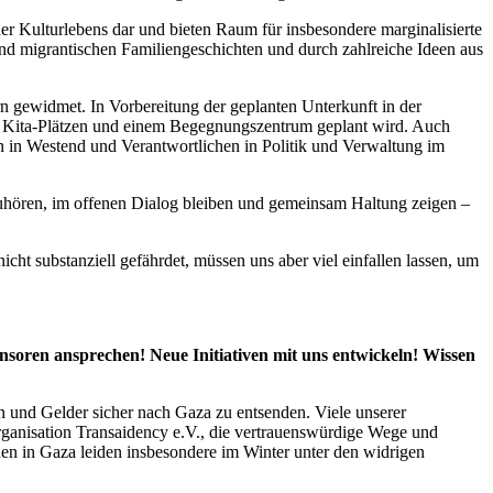
er Kulturlebens dar und bieten Raum für insbesondere marginalisierte
d migrantischen Familiengeschichten und durch zahlreiche Ideen aus
n gewidmet. In Vorbereitung der geplanten Unterkunft in der
en, Kita-Plätzen und einem Begegnungszentrum geplant wird. Auch
n in Westend und Verantwortlichen in Politik und Verwaltung im
 zuhören, im offenen Dialog bleiben und gemeinsam Haltung zeigen –
cht substanziell gefährdet, müssen uns aber viel einfallen lassen, um
soren ansprechen! Neue Initiativen mit uns entwickeln! Wissen
en und Gelder sicher nach Gaza zu entsenden. Viele unserer
rganisation Transaidency e.V., die vertrauenswürdige Wege und
en in Gaza leiden insbesondere im Winter unter den widrigen