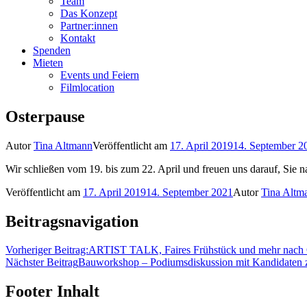
Team
Das Konzept
Partner:innen
Kontakt
Spenden
Mieten
Events und Feiern
Filmlocation
Osterpause
Autor
Tina Altmann
Veröffentlicht am
17. April 2019
14. September 2
Wir schließen vom 19. bis zum 22. April und freuen uns darauf, Sie
Veröffentlicht am
17. April 2019
14. September 2021
Autor
Tina Altm
Beitragsnavigation
Vorheriger Beitrag:
ARTIST TALK, Faires Frühstück und mehr nach 
Nächster Beitrag
Bauworkshop – Podiumsdiskussion mit Kandidaten z
Footer Inhalt