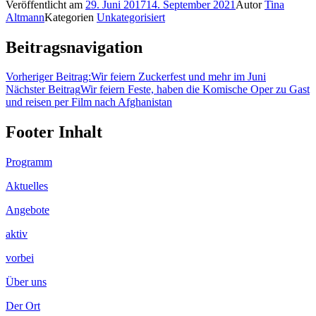
Veröffentlicht am
29. Juni 2017
14. September 2021
Autor
Tina
Altmann
Kategorien
Unkategorisiert
Beitragsnavigation
Vorheriger Beitrag:
Wir feiern Zuckerfest und mehr im Juni
Nächster Beitrag
Wir feiern Feste, haben die Komische Oper zu Gast
und reisen per Film nach Afghanistan
Footer Inhalt
Programm
Aktuelles
Angebote
aktiv
vorbei
Über uns
Der Ort