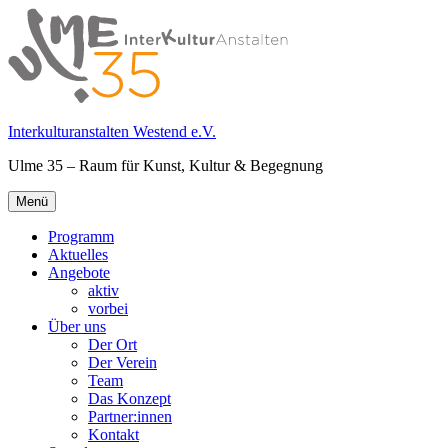
Springe
zum
Inhalt
Interkulturanstalten Westend e.V.
Ulme 35 – Raum für Kunst, Kultur & Begegnung
Primäres
Menü
Menü
Programm
Aktuelles
Angebote
aktiv
vorbei
Über uns
Der Ort
Der Verein
Team
Das Konzept
Partner:innen
Kontakt