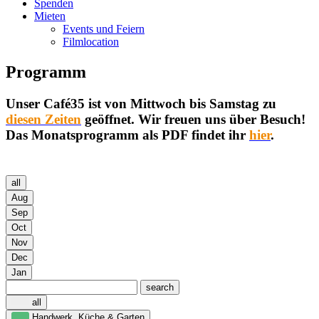
Spenden
Mieten
Events und Feiern
Filmlocation
Programm
Unser Café35 ist von Mittwoch bis Samstag zu
diesen Zeiten
geöffnet. Wir freuen uns über Besuch!
Das Monatsprogramm als PDF findet ihr
hier
.
all
Aug
Sep
Oct
Nov
Dec
Jan
search
all
Handwerk, Küche & Garten