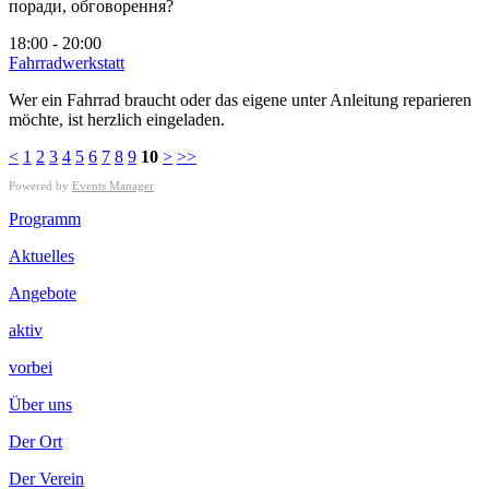
поради, обговорення?
18:00 - 20:00
Fahrradwerkstatt
Wer ein Fahrrad braucht oder das eigene unter Anleitung reparieren
möchte, ist herzlich eingeladen.
<
1
2
3
4
5
6
7
8
9
10
>
>>
Powered by
Events Manager
Footer
Programm
Inhalt
Aktuelles
Angebote
aktiv
vorbei
Über uns
Der Ort
Der Verein