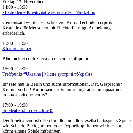
Freitag 13. November
14:00 - 16:00
»Lade deine Kreativität wieder auf!« – Workshop
Gemeinsam werden verschiedene Kunst-Techniken erprobt.
Kostenlos für Menschen mit Fluchterfahrung. Anmeldung
erforderlich.
15:00 - 18:00
Kleiderkammer
Bitte meldet euch zuerst an unserem Infopoint
15:00 - 18:00
Treffpunkt #Ukraine | Місце зустрічі #Україна
Ihr seid neu in Berlin und sucht Informationen, Rat, Gespräche?
Kommt vorbei! Ви новачок у Берліні і шукаєте інформацію,
поради, обговорення?
17:00 - 19:00
Spieleabend in der Ulme35
Der Spieleabend ist offen für alle und alle Gesellschaftsspiele. Spiele
wie Schach, Backgammon oder Doppelkopf haben wir hier. Ihr
könnt eigene Spiele mitbringen.