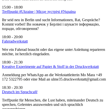
15:00 - 18:00
Treffpunkt #Ukraine | Місце зустрічі #Україна
Ihr seid neu in Berlin und sucht Informationen, Rat, Gespräche?
Kommt vorbei! Ви новачок у Берліні і шукаєте інформацію,
поради, обговорення?
18:00 - 20:00
Fahrradwerkstatt
Wer ein Fahrrad braucht oder das eigene unter Anleitung reparieren
möchte, ist herzlich eingeladen.
18:00 - 21:30
Kreative Experimente auf Papier & Stoff in der Druckwerkstatt
Anmeldung per WhatsApp an die Werkstattleiterin Mo Mara +49
172 5322795 oder eine Mail an ulme35.druckwerkstatt@gmail.com
18:30 - 20:30
Deutsch im Sprachcafé
Treffpunkt für Menschen, die Lust haben, miteinander Deutsch zu
sprechen, Gelerntes anzuwenden und sich sprachlich
auszuprobieren.