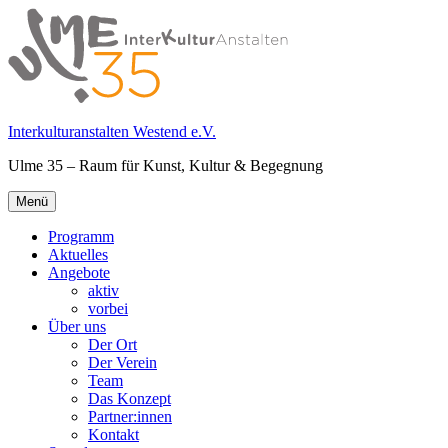
Springe
zum
Inhalt
Interkulturanstalten Westend e.V.
Ulme 35 – Raum für Kunst, Kultur & Begegnung
Primäres
Menü
Menü
Programm
Aktuelles
Angebote
aktiv
vorbei
Über uns
Der Ort
Der Verein
Team
Das Konzept
Partner:innen
Kontakt