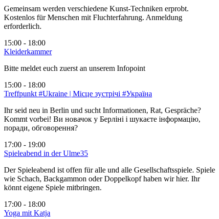
Gemeinsam werden verschiedene Kunst-Techniken erprobt.
Kostenlos für Menschen mit Fluchterfahrung. Anmeldung
erforderlich.
15:00 - 18:00
Kleiderkammer
Bitte meldet euch zuerst an unserem Infopoint
15:00 - 18:00
Treffpunkt #Ukraine | Місце зустрічі #Україна
Ihr seid neu in Berlin und sucht Informationen, Rat, Gespräche?
Kommt vorbei! Ви новачок у Берліні і шукаєте інформацію,
поради, обговорення?
17:00 - 19:00
Spieleabend in der Ulme35
Der Spieleabend ist offen für alle und alle Gesellschaftsspiele. Spiele
wie Schach, Backgammon oder Doppelkopf haben wir hier. Ihr
könnt eigene Spiele mitbringen.
17:00 - 18:00
Yoga mit Katja