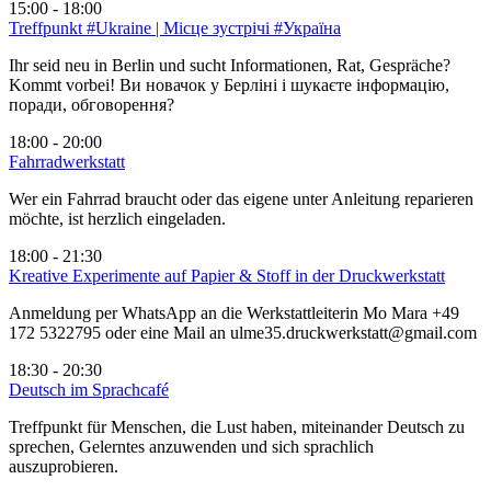
15:00 - 18:00
Treffpunkt #Ukraine | Місце зустрічі #Україна
Ihr seid neu in Berlin und sucht Informationen, Rat, Gespräche?
Kommt vorbei! Ви новачок у Берліні і шукаєте інформацію,
поради, обговорення?
18:00 - 20:00
Fahrradwerkstatt
Wer ein Fahrrad braucht oder das eigene unter Anleitung reparieren
möchte, ist herzlich eingeladen.
18:00 - 21:30
Kreative Experimente auf Papier & Stoff in der Druckwerkstatt
Anmeldung per WhatsApp an die Werkstattleiterin Mo Mara +49
172 5322795 oder eine Mail an ulme35.druckwerkstatt@gmail.com
18:30 - 20:30
Deutsch im Sprachcafé
Treffpunkt für Menschen, die Lust haben, miteinander Deutsch zu
sprechen, Gelerntes anzuwenden und sich sprachlich
auszuprobieren.