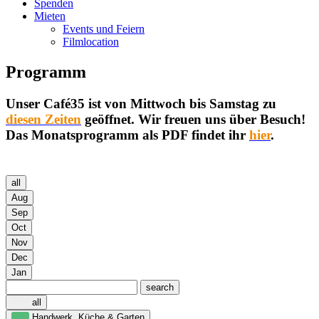
Spenden
Mieten
Events und Feiern
Filmlocation
Programm
Unser Café35 ist von Mittwoch bis Samstag zu
diesen Zeiten
geöffnet. Wir freuen uns über Besuch!
Das Monatsprogramm als PDF findet ihr
hier
.
all
Aug
Sep
Oct
Nov
Dec
Jan
search
all
Handwerk, Küche & Garten