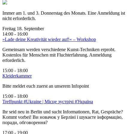
Immer am 1. und 3. Donnerstag des Monats. Eine Anmeldung ist
nicht erforderlich.
Freitag 18. September
14:00 - 16:00
»Lade deine Kreativität wieder auf!« – Workshop
Gemeinsam werden verschiedene Kunst-Techniken erprobt.
Kostenlos für Menschen mit Fluchterfahrung. Anmeldung
erforderlich.
15:00 - 18:00
Kleiderkammer
Bitte meldet euch zuerst an unserem Infopoint
15:00 - 18:00
Treffpunkt #Ukraine | Місце зустрічі #Україна
Ihr seid neu in Berlin und sucht Informationen, Rat, Gespräche?
Kommt vorbei! Ви новачок у Берліні і шукаєте інформацію,
поради, обговорення?
17:00 - 19:00