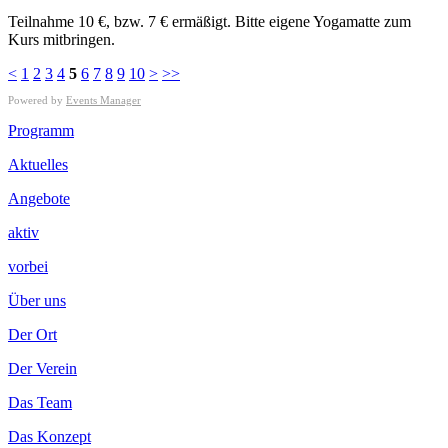
Teilnahme 10 €, bzw. 7 € ermäßigt. Bitte eigene Yogamatte zum
Kurs mitbringen.
<
1
2
3
4
5
6
7
8
9
10
>
>>
Powered by
Events Manager
Footer
Programm
Inhalt
Aktuelles
Angebote
aktiv
vorbei
Über uns
Der Ort
Der Verein
Das Team
Das Konzept