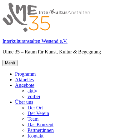
Springe
zum
Inhalt
Interkulturanstalten Westend e.V.
Ulme 35 – Raum für Kunst, Kultur & Begegnung
Primäres
Menü
Menü
Programm
Aktuelles
Angebote
aktiv
vorbei
Über uns
Der Ort
Der Verein
Team
Das Konzept
Partner:innen
Kontakt