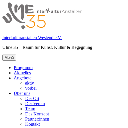
Springe
zum
Inhalt
Interkulturanstalten Westend e.V.
Ulme 35 – Raum für Kunst, Kultur & Begegnung
Primäres
Menü
Menü
Programm
Aktuelles
Angebote
aktiv
vorbei
Über uns
Der Ort
Der Verein
Team
Das Konzept
Partner:innen
Kontakt