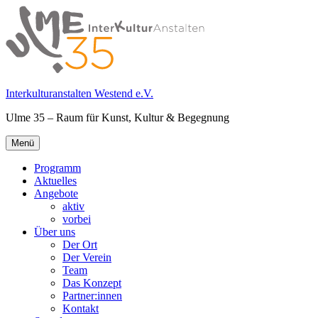
Springe
zum
Inhalt
Interkulturanstalten Westend e.V.
Ulme 35 – Raum für Kunst, Kultur & Begegnung
Primäres
Menü
Menü
Programm
Aktuelles
Angebote
aktiv
vorbei
Über uns
Der Ort
Der Verein
Team
Das Konzept
Partner:innen
Kontakt