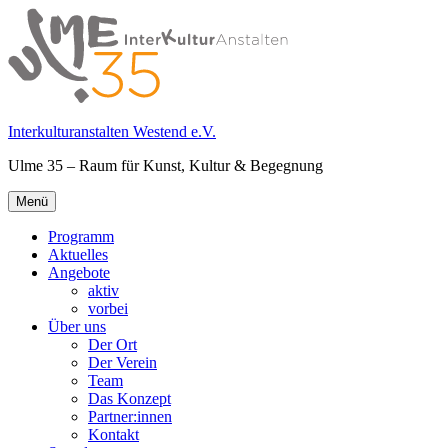
Springe
zum
Inhalt
Interkulturanstalten Westend e.V.
Ulme 35 – Raum für Kunst, Kultur & Begegnung
Primäres
Menü
Menü
Programm
Aktuelles
Angebote
aktiv
vorbei
Über uns
Der Ort
Der Verein
Team
Das Konzept
Partner:innen
Kontakt