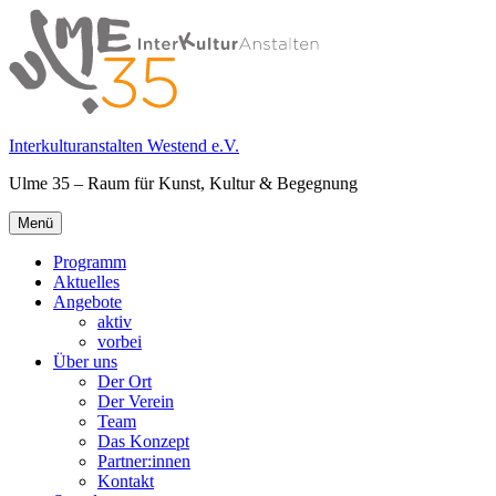
Springe
zum
Inhalt
Interkulturanstalten Westend e.V.
Ulme 35 – Raum für Kunst, Kultur & Begegnung
Primäres
Menü
Menü
Programm
Aktuelles
Angebote
aktiv
vorbei
Über uns
Der Ort
Der Verein
Team
Das Konzept
Partner:innen
Kontakt