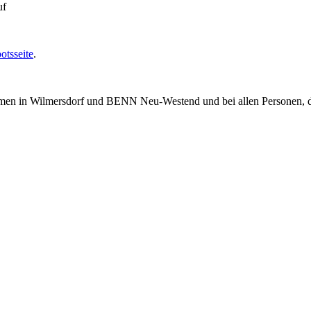
uf
otsseite
.
mmen in Wilmersdorf und BENN Neu-Westend und bei allen Personen, di