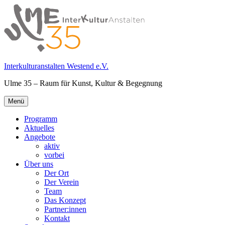
Springe
zum
Inhalt
Interkulturanstalten Westend e.V.
Ulme 35 – Raum für Kunst, Kultur & Begegnung
Primäres
Menü
Menü
Programm
Aktuelles
Angebote
aktiv
vorbei
Über uns
Der Ort
Der Verein
Team
Das Konzept
Partner:innen
Kontakt