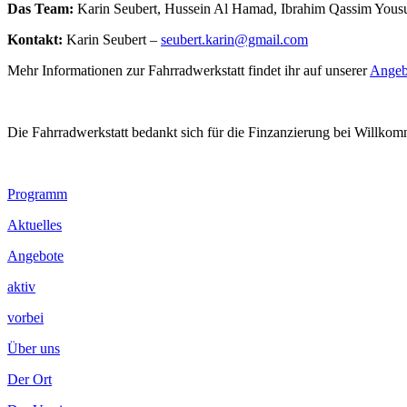
Das Team:
Karin Seubert, Hussein Al Hamad, Ibrahim Qassim Yous
Kontakt:
Karin Seubert –
seubert.karin@gmail.com
Mehr Informationen zur Fahrradwerkstatt findet ihr auf unserer
Angeb
Die Fahrradwerkstatt bedankt sich für die Finzanzierung bei Willko
Footer
Programm
Inhalt
Aktuelles
Angebote
aktiv
vorbei
Über uns
Der Ort