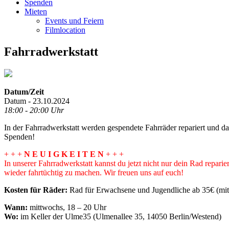
Spenden
Mieten
Events und Feiern
Filmlocation
Fahrradwerkstatt
Datum/Zeit
Datum - 23.10.2024
18:00 - 20:00 Uhr
In der Fahrradwerkstatt werden gespendete Fahrräder repariert und 
Spenden!
+ + +
N E U I G K E I T E N
+ + +
In unserer Fahrradwerkstatt kannst du jetzt nicht nur dein Rad repar
wieder fahrtüchtig zu machen. Wir freuen uns auf euch!
Kosten für Räder:
Rad für Erwachsene und Jugendliche ab 35€ (mit 
Wann:
mittwochs, 18 – 20 Uhr
Wo:
im Keller der Ulme35 (Ulmenallee 35, 14050 Berlin/Westend)