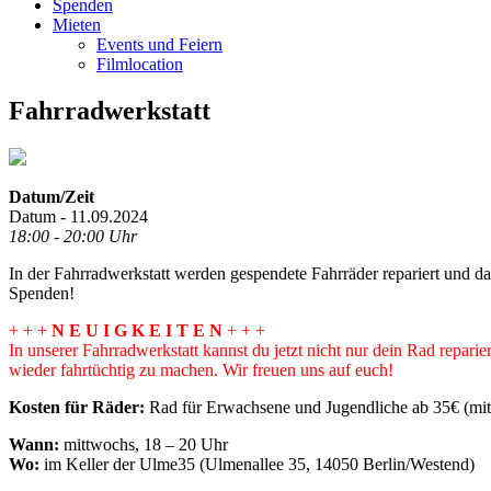
Spenden
Mieten
Events und Feiern
Filmlocation
Fahrradwerkstatt
Datum/Zeit
Datum - 11.09.2024
18:00 - 20:00 Uhr
In der Fahrradwerkstatt werden gespendete Fahrräder repariert und 
Spenden!
+ + +
N E U I G K E I T E N
+ + +
In unserer Fahrradwerkstatt kannst du jetzt nicht nur dein Rad repar
wieder fahrtüchtig zu machen. Wir freuen uns auf euch!
Kosten für Räder:
Rad für Erwachsene und Jugendliche ab 35€ (mit 
Wann:
mittwochs, 18 – 20 Uhr
Wo:
im Keller der Ulme35 (Ulmenallee 35, 14050 Berlin/Westend)