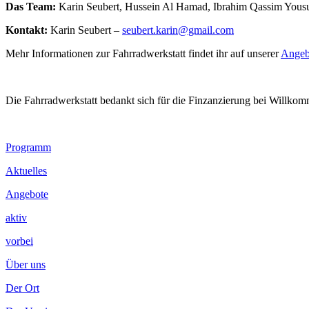
Das Team:
Karin Seubert, Hussein Al Hamad, Ibrahim Qassim Yous
Kontakt:
Karin Seubert –
seubert.karin@gmail.com
Mehr Informationen zur Fahrradwerkstatt findet ihr auf unserer
Angeb
Die Fahrradwerkstatt bedankt sich für die Finzanzierung bei Willko
Footer
Programm
Inhalt
Aktuelles
Angebote
aktiv
vorbei
Über uns
Der Ort