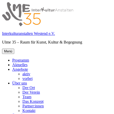
Springe
zum
Inhalt
Interkulturanstalten Westend e.V.
Ulme 35 – Raum für Kunst, Kultur & Begegnung
Primäres
Menü
Menü
Programm
Aktuelles
Angebote
aktiv
vorbei
Über uns
Der Ort
Der Verein
Team
Das Konzept
Partner:innen
Kontakt