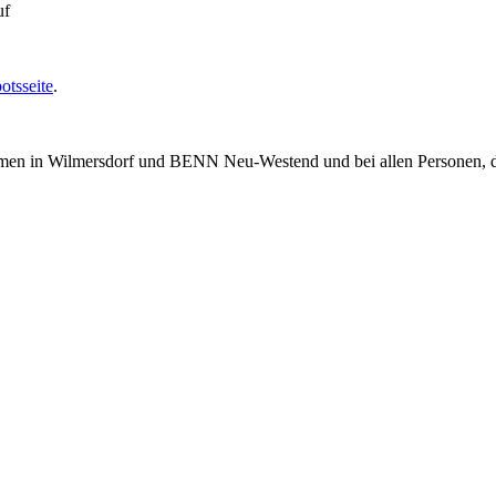
uf
otsseite
.
mmen in Wilmersdorf und BENN Neu-Westend und bei allen Personen, di