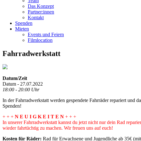
Team
Das Konzept
Partner:innen
Kontakt
Spenden
Mieten
Events und Feiern
Filmlocation
Fahrradwerkstatt
Datum/Zeit
Datum - 27.07.2022
18:00 - 20:00 Uhr
In der Fahrradwerkstatt werden gespendete Fahrräder repariert und 
Spenden!
+ + +
N E U I G K E I T E N
+ + +
In unserer Fahrradwerkstatt kannst du jetzt nicht nur dein Rad repar
wieder fahrtüchtig zu machen. Wir freuen uns auf euch!
Kosten für Räder:
Rad für Erwachsene und Jugendliche ab 35€ (mit 