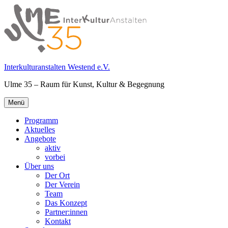
Springe
zum
Inhalt
Interkulturanstalten Westend e.V.
Ulme 35 – Raum für Kunst, Kultur & Begegnung
Primäres
Menü
Menü
Programm
Aktuelles
Angebote
aktiv
vorbei
Über uns
Der Ort
Der Verein
Team
Das Konzept
Partner:innen
Kontakt