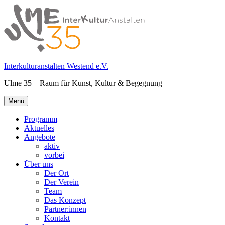
Springe
zum
Inhalt
Interkulturanstalten Westend e.V.
Ulme 35 – Raum für Kunst, Kultur & Begegnung
Primäres
Menü
Menü
Programm
Aktuelles
Angebote
aktiv
vorbei
Über uns
Der Ort
Der Verein
Team
Das Konzept
Partner:innen
Kontakt