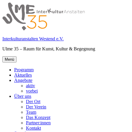
Springe
zum
Inhalt
Interkulturanstalten Westend e.V.
Ulme 35 – Raum für Kunst, Kultur & Begegnung
Primäres
Menü
Menü
Programm
Aktuelles
Angebote
aktiv
vorbei
Über uns
Der Ort
Der Verein
Team
Das Konzept
Partner:innen
Kontakt