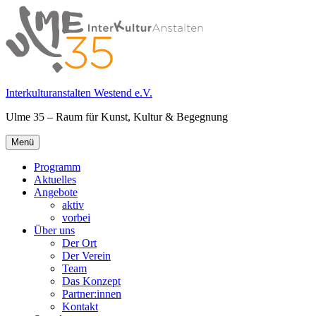
Springe
zum
Inhalt
Interkulturanstalten Westend e.V.
Ulme 35 – Raum für Kunst, Kultur & Begegnung
Primäres
Menü
Menü
Programm
Aktuelles
Angebote
aktiv
vorbei
Über uns
Der Ort
Der Verein
Team
Das Konzept
Partner:innen
Kontakt