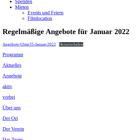
Spenden
Mieten
Events und Feiern
Filmlocation
Regelmäßige Angebote für Januar 2022
Angebote-Ulme35-Januar-2022
Herunterladen
Footer
Programm
Inhalt
Aktuelles
Angebote
aktiv
vorbei
Über uns
Der Ort
Der Verein
Das Team