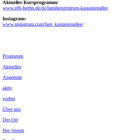
Aktuelles Kursprogramm:
www.pfh-berlin.de/de/familienzentrum-kastanienallee
Instagram:
www.instagram.com/fam_kastanienallee/
Footer
Programm
Inhalt
Aktuelles
Angebote
aktiv
vorbei
Über uns
Der Ort
Der Verein