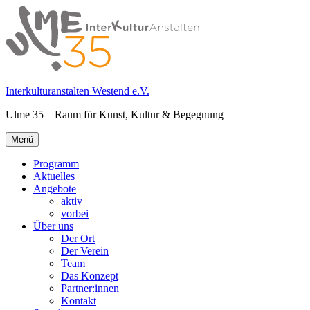
Springe
zum
Inhalt
Interkulturanstalten Westend e.V.
Ulme 35 – Raum für Kunst, Kultur & Begegnung
Primäres
Menü
Menü
Programm
Aktuelles
Angebote
aktiv
vorbei
Über uns
Der Ort
Der Verein
Team
Das Konzept
Partner:innen
Kontakt