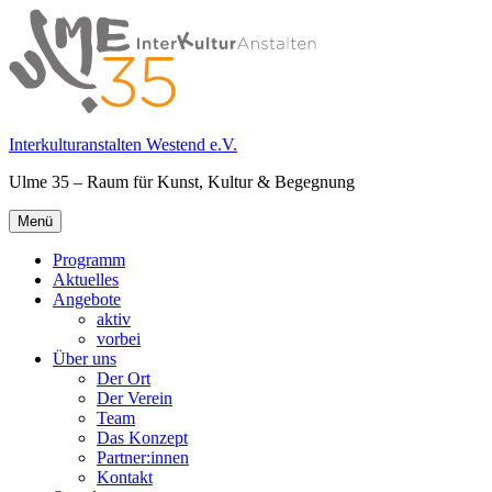
Springe
zum
Inhalt
Interkulturanstalten Westend e.V.
Ulme 35 – Raum für Kunst, Kultur & Begegnung
Primäres
Menü
Menü
Programm
Aktuelles
Angebote
aktiv
vorbei
Über uns
Der Ort
Der Verein
Team
Das Konzept
Partner:innen
Kontakt