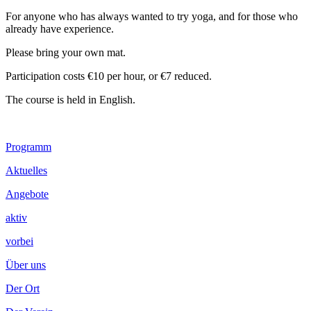
For anyone who has always wanted to try yoga, and for those who
already have experience.
Please bring your own mat.
Participation costs €10 per hour, or €7 reduced.
The course is held in English.
Footer
Programm
Inhalt
Aktuelles
Angebote
aktiv
vorbei
Über uns
Der Ort