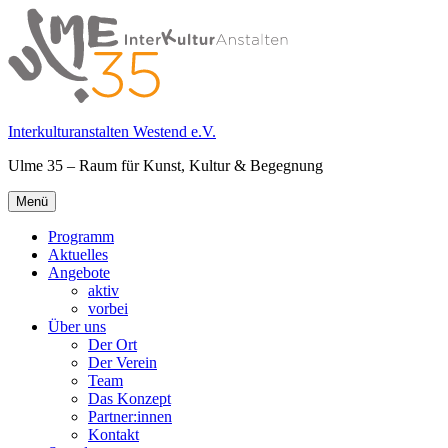
Springe
zum
Inhalt
Interkulturanstalten Westend e.V.
Ulme 35 – Raum für Kunst, Kultur & Begegnung
Primäres
Menü
Menü
Programm
Aktuelles
Angebote
aktiv
vorbei
Über uns
Der Ort
Der Verein
Team
Das Konzept
Partner:innen
Kontakt