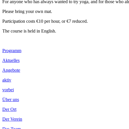
For anyone who has always wanted to try yoga, and for those who al
Please bring your own mat.
Participation costs €10 per hour, or €7 reduced.
The course is held in English.
Footer
Programm
Inhalt
Aktuelles
Angebote
aktiv
vorbei
Über uns
Der Ort
Der Verein
Das Team