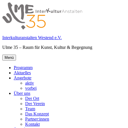
Springe
zum
Inhalt
Interkulturanstalten Westend e.V.
Ulme 35 – Raum für Kunst, Kultur & Begegnung
Primäres
Menü
Menü
Programm
Aktuelles
Angebote
aktiv
vorbei
Über uns
Der Ort
Der Verein
Team
Das Konzept
Partner:innen
Kontakt