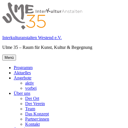
Springe
zum
Inhalt
Interkulturanstalten Westend e.V.
Ulme 35 – Raum für Kunst, Kultur & Begegnung
Primäres
Menü
Menü
Programm
Aktuelles
Angebote
aktiv
vorbei
Über uns
Der Ort
Der Verein
Team
Das Konzept
Partner:innen
Kontakt