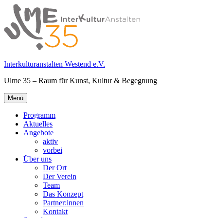
Springe
zum
Inhalt
Interkulturanstalten Westend e.V.
Ulme 35 – Raum für Kunst, Kultur & Begegnung
Primäres
Menü
Menü
Programm
Aktuelles
Angebote
aktiv
vorbei
Über uns
Der Ort
Der Verein
Team
Das Konzept
Partner:innen
Kontakt